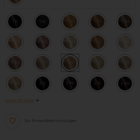
1.0
1.10
10.0
10.1
10.12
10.5
10.72
10.81
11.0
11.0
11.02
11.1
12.1
12.12
12.21
12.89
3.0
3.77
4.0
4.00
Siehe 67 mehr
Zur Einkaufsliste hinzufügen