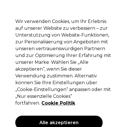
Mit dem Code PRO10 erhälst du 10% Rabatt auf deine erste Online Bestellung
Anmelden
Wir verwenden Cookies, um Ihr Erlebnis
auf unserer Website zu verbessern – zur
Marken
Deals
Haare
Elektrogeräte
Saloneinrichtung
Unterstützung von Website-Funktionen,
zur Personalisierung von Angeboten mit
Lieferung und Lieferzeiten
– mehr erfahren
unseren vertrauenswürdigen Partnern
und zur Optimierung Ihrer Erfahrung mit
unserer Marke. Wählen Sie „Alle
XP100
akzeptieren“, wenn Sie dieser
XP100 Intense Radiance Permanent
Verwendung zustimmen. Alternativ
Haarfarbe 100ml 12.1
können Sie Ihre Einstellungen über
„Cookie-Einstellungen“ anpassen oder mit
(
380
)
„Nur essenzielle Cookies“
5,05 €
ohne MwSt.
(PROFI-PREIS)
fortfahren.
Cookie Politik
(
6,01 €
inkl. MwSt.)
| 5.05 € pro 100ml
ANGEBOT
Alle akzeptieren