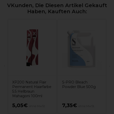
VKunden, Die Diesen Artikel Gekauft
Haben, Kauften Auch:
E
1
XP200 Natural Flair
S-PRO Bleach
Permanent Haarfarbe
Powder Blue 500g
5.5 Hellbraun
Mahagoni 100ml
5,05€
7,35€
ohne MwSt.
ohne MwSt.