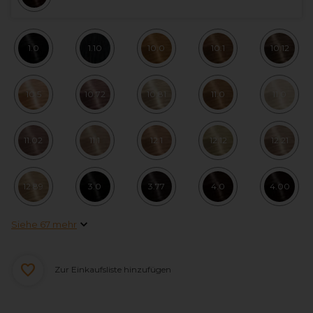
1.0
1.10
10.0
10.1
10.12
10.5
10.72
10.81
11.0
11.0
11.02
11.1
12.1
12.12
12.21
12.89
3.0
3.77
4.0
4.00
Siehe 67 mehr
Zur Einkaufsliste hinzufügen