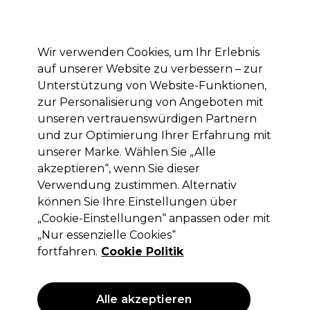
Mit dem Code PRO10 erhälst du 10% Rabatt auf deine erste Online Bestellung
Anmelden
Wir verwenden Cookies, um Ihr Erlebnis
auf unserer Website zu verbessern – zur
Marken
Deals
Haare
Elektrogeräte
Saloneinrichtung
Unterstützung von Website-Funktionen,
zur Personalisierung von Angeboten mit
Lieferung und Lieferzeiten
– mehr erfahren
unseren vertrauenswürdigen Partnern
und zur Optimierung Ihrer Erfahrung mit
unserer Marke. Wählen Sie „Alle
XP100
akzeptieren“, wenn Sie dieser
XP100 Intense Radiance Permanent
Verwendung zustimmen. Alternativ
Haarfarbe 100ml 5.0
können Sie Ihre Einstellungen über
„Cookie-Einstellungen“ anpassen oder mit
(
380
)
„Nur essenzielle Cookies“
5,05 €
ohne MwSt.
(PROFI-PREIS)
fortfahren.
Cookie Politik
(
6,01 €
inkl. MwSt.)
| 5.05 € pro 100ml
ANGEBOT
Alle akzeptieren