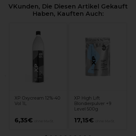
VKunden, Die Diesen Artikel Gekauft
Haben, Kauften Auch:
X
5
XP Oxycream 12%-40
XP High Lift
Vol 1L
Blondierpulver +9
Level 500g
6,35€
17,15€
ohne MwSt.
ohne MwSt.