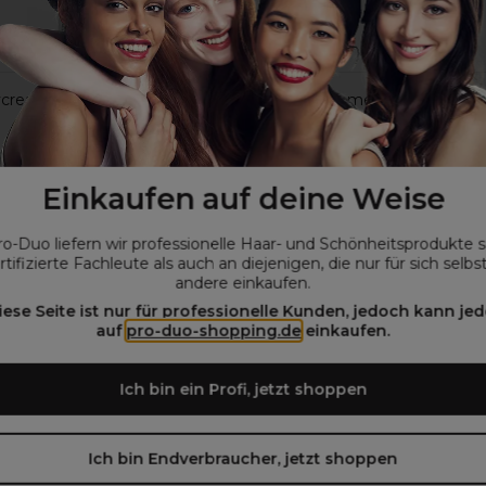
cream 9%-30 Vol 1L
S-PRO Creme-Entwickler 12
1L
€
3,65€
ohne MwSt.
ohne MwSt.
Einkaufen auf deine Weise
ro-Duo liefern wir professionelle Haar- und Schönheitsprodukte 
rtifizierte Fachleute als auch an diejenigen, die nur für sich selbs
andere einkaufen.
ration mit einem XP100 Entwickler.
iese Seite ist nur für professionelle Kunden, jedoch kann jed
auf
pro-duo-shopping.de
einkaufen.
100 Intense Creme-Entwickler“ im Suchfeld ein.
Anwendungshinweisen unten.
Ich bin ein Profi, jetzt shoppen
Ich bin Endverbraucher, jetzt shoppen