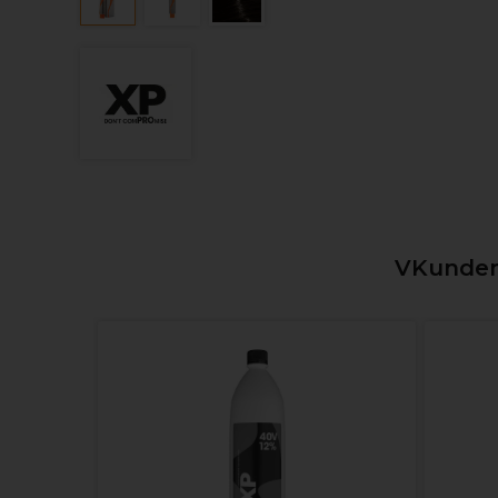
VKunden,
ulver