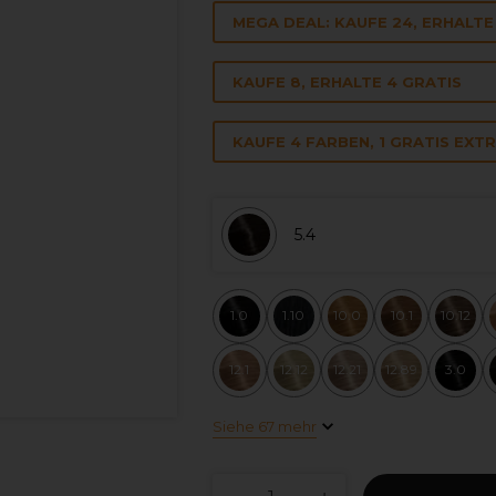
MEGA DEAL: KAUFE 24, ERHALTE 
KAUFE 8, ERHALTE 4 GRATIS
KAUFE 4 FARBEN, 1 GRATIS EXT
5.4
1.0
1.10
10.0
10.1
10.12
12.1
12.12
12.21
12.89
3.0
Siehe 67 mehr