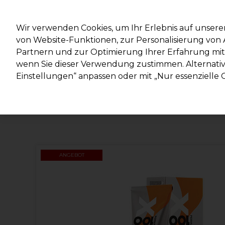
Mit d
Wir verwenden Cookies, um Ihr Erlebnis auf unsere
von Website-Funktionen, zur Personalisierung vo
Partnern und zur Optimierung Ihrer Erfahrung mit 
Marken
Deals
Haare
Elektrogeräte
Salonein
wenn Sie dieser Verwendung zustimmen. Alternativ 
Einstellungen“ anpassen oder mit „Nur essenzielle C
Lieferung und Lieferzeiten
– mehr erfahren
ANGEBOT