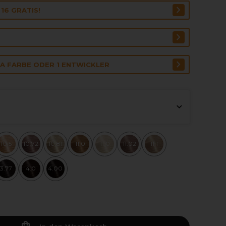
16 GRATIS!
RA FARBE ODER 1 ENTWICKLER
10.5
10.72
10.81
11.0
11.0
11.02
11.1
3.77
4.0
4.00