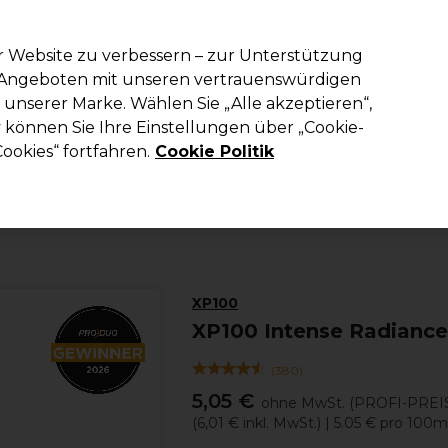
em Code PRO10 erhälst du 10% Rabatt auf deine erste Online Best
r Website zu verbessern – zur Unterstützung
n Angeboten mit unseren vertrauenswürdigen
Suchen
unserer Marke. Wählen Sie „Alle akzeptieren“,
richtung
Kosmetik
Herrenfriseur
Inspiration
Die Professional
können Sie Ihre Einstellungen über „Cookie-
ookies“ fortfahren.
Cookie Politik
Haare
Haarfarbe
Permanente Haarfarbe
XP100
XP100 Intense Radiance
(
380
)
5,05 €
ohne MwSt.
(PROFI-PREI
(
6,01 €
inkl. MwSt.)
| 5.05 € pro 100m