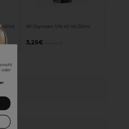
%-40Vol
XP Oxycream 12%-40 Vol 250ml
3,25€
5,05€
ohne MwSt.
sowohl
t oder
er