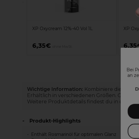
XP Oxycream 12%-40 Vol 1L
XP Oxy
6,35€
6,35
ohne MwSt.
Bei P
an ze
Wichtige Information:
Kombiniere diese Colo
D
Erhältlich in verschiedenen Größen. Gib „XP
Weitere Produktdetails findest du in den 
Produkt-Highlights
Enthält Rosmarinöl für optimalen Glanz