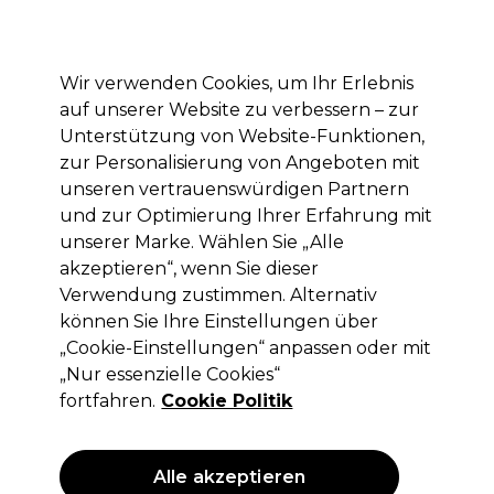
Mit dem Code PRO10 erhälst du 10% Rabatt auf deine erste Online Bestellung
Anmelden
Wir verwenden Cookies, um Ihr Erlebnis
auf unserer Website zu verbessern – zur
Marken
Deals
Haare
Elektrogeräte
Saloneinrichtung
Unterstützung von Website-Funktionen,
zur Personalisierung von Angeboten mit
Lieferung und Lieferzeiten
– mehr erfahren
unseren vertrauenswürdigen Partnern
und zur Optimierung Ihrer Erfahrung mit
unserer Marke. Wählen Sie „Alle
Redken Shades EQ Bonder Inside 60ml
akzeptieren“, wenn Sie dieser
(
8
)
Verwendung zustimmen. Alternativ
können Sie Ihre Einstellungen über
12,80 €
ohne MwSt.
(PROFI-PREIS)
„Cookie-Einstellungen“ anpassen oder mit
(
15,23 €
inkl. MwSt.)
| 21.33 € pro 100ml
„Nur essenzielle Cookies“
fortfahren.
Cookie Politik
ANGEBOT
Alle akzeptieren