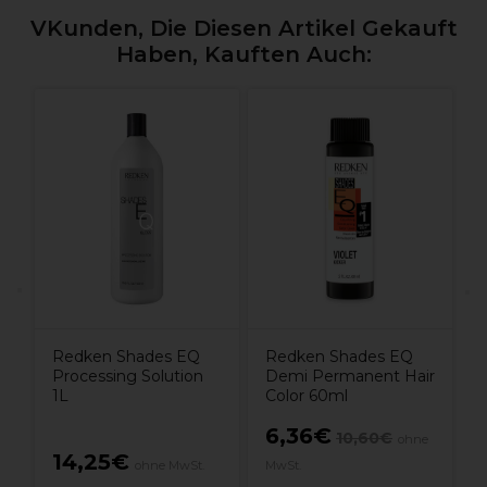
VKunden, Die Diesen Artikel Gekauft
Haben, Kauften Auch:
W
W
1
Redken Shades EQ
Redken Shades EQ
Processing Solution
Demi Permanent Hair
1L
Color 60ml
6,36€
10,60€
ohne
14,25€
ohne MwSt.
MwSt.