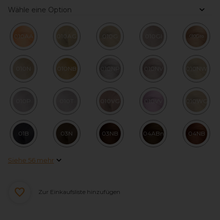
Wähle eine Option
010AA
010AG
010G
010GI
010Gro
010N
010NB
010NP
010NV
010NW
010P
010T
010VG
010VV
010WG
01B
03N
03NB
04ABn
04NB
Siehe 56 mehr
Zur Einkaufsliste hinzufügen