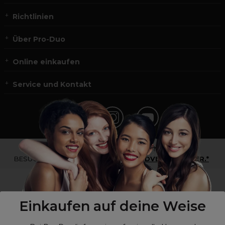
Richtlinien
Über Pro-Duo
Online einkaufen
Service und Kontakt
*Du bist kein Profikunde?
BESUCHE
UNSERE WEBSEITE FÜR ENDVERBRAUCHER.*
Einkaufen auf deine Weise