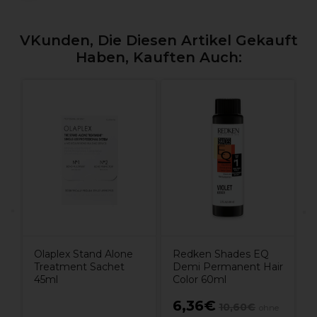
VKunden, Die Diesen Artikel Gekauft
Haben, Kauften Auch:
W
S
2
Olaplex Stand Alone
Redken Shades EQ
Treatment Sachet
Demi Permanent Hair
45ml
Color 60ml
6,36€
10,60€
ohne