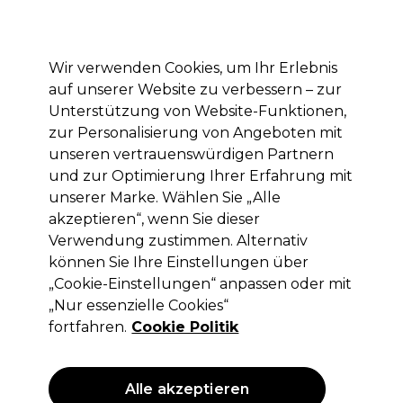
Mit dem Code PRO10 erhälst du 10% Rabatt auf deine erste Online Bestellung
Anmelden
Wir verwenden Cookies, um Ihr Erlebnis
auf unserer Website zu verbessern – zur
Marken
Deals
Haare
Elektrogeräte
Saloneinrichtung
Unterstützung von Website-Funktionen,
zur Personalisierung von Angeboten mit
Lieferung und Lieferzeiten
– mehr erfahren
unseren vertrauenswürdigen Partnern
und zur Optimierung Ihrer Erfahrung mit
unserer Marke. Wählen Sie „Alle
Wella Professionals
akzeptieren“, wenn Sie dieser
Wella Professionals Shinefinity Zero
Verwendung zustimmen. Alternativ
Lift Glaze Demi-permanente
können Sie Ihre Einstellungen über
Haarfarbe 05/43 Warm Hot Chili 60ml
„Cookie-Einstellungen“ anpassen oder mit
„Nur essenzielle Cookies“
(
8
)
fortfahren.
Cookie Politik
12,60 €
ohne MwSt.
(PROFI-PREIS)
(
14,99 €
inkl. MwSt.)
| 21.00 € pro 100ml
Alle akzeptieren