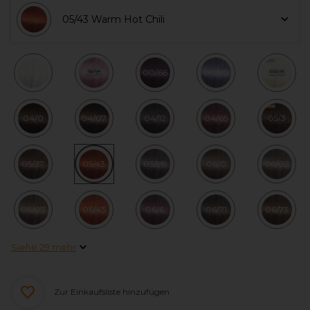
05/43 Warm Hot Chili
00/00
00/56
00/66
00/89
010/36
04/0
04/07
04/12
04/65
05/3
05/37
05/43
05/98
06/0
06/02
06/07
06/43
06/6
06/71
06/73
Siehe 29 mehr
Zur Einkaufsliste hinzufügen