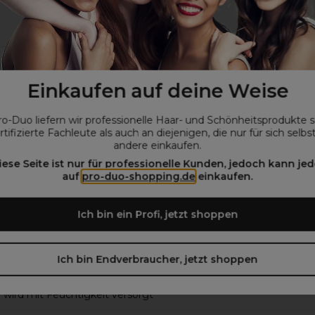
l Inoa 2 60ml
L'Oréal Inoa High Resist 60m
Einkaufen auf deine Weise
ro-Duo liefern wir professionelle Haar- und Schönheitsprodukte 
0€
8,22€
13,70€
ohne MwSt.
ohne MwSt.
rtifizierte Fachleute als auch an diejenigen, die nur für sich selbs
andere einkaufen.
iese Seite ist nur für professionelle Kunden, jedoch kann jed
auf
pro-duo-shopping.de
einkaufen.
Ich bin ein Profi, jetzt shoppen
Ich bin Endverbraucher, jetzt shoppen
rfarbe
d wird mit Feuchtigkeit versorgt