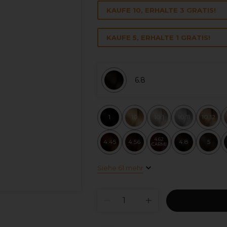
KAUFE 10, ERHALTE 3 GRATIS!
KAUFE 5, ERHALTE 1 GRATIS!
6.8
1
10
10.1
10.11
10.12
4.62
4.45
4.56
4.8
5
CARMI
Siehe 61 mehr