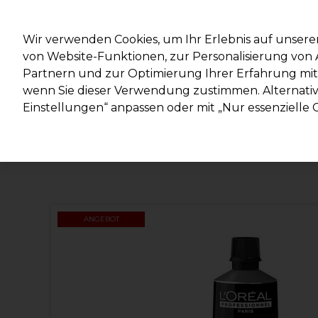
Mit d
Wir verwenden Cookies, um Ihr Erlebnis auf unsere
von Website-Funktionen, zur Personalisierung vo
Partnern und zur Optimierung Ihrer Erfahrung mit 
Marken
Deals
Haare
Elektrogeräte
Salonein
wenn Sie dieser Verwendung zustimmen. Alternativ 
Einstellungen“ anpassen oder mit „Nur essenzielle C
Lieferung und Lieferzeiten
– mehr erfahren
ANGEBOT