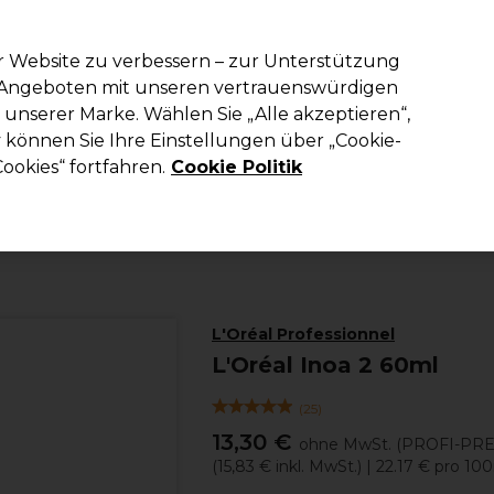
em Code PRO10 erhälst du 10% Rabatt auf deine erste Online Best
r Website zu verbessern – zur Unterstützung
n Angeboten mit unseren vertrauenswürdigen
Suchen
unserer Marke. Wählen Sie „Alle akzeptieren“,
richtung
Kosmetik
Herrenfriseur
Inspiration
Die Professional
können Sie Ihre Einstellungen über „Cookie-
ookies“ fortfahren.
Cookie Politik
Haare
Haar-Angebote
Haarfarbe Angebote
L'Oréal Professionnel
L'Oréal Inoa 2 60ml
(
25
)
13,30 €
ohne MwSt.
(PROFI-PRE
(
15,83 €
inkl. MwSt.)
| 22.17 € pro 10