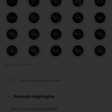
1
3
4
4.12
4.15
4.45
5
5.1
5.18
5.3
5.35
5.4
5.5
5.71
5.8
6
6.1
6.12
6.23
6.3
Siehe 27 mehr
Zur Einkaufsliste hinzufügen
Produkt-Highlights
Ton-in-Ton-Gloss-Coloration