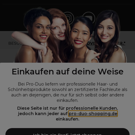
*Du bist kein Profikunde?
BESUCHE
UNSERE WEBSEITE FÜR ENDVERBRAUCHER.*
Einkaufen auf deine Weise
Bei Pro-Duo liefern wir professionelle Haar- und
Schönheitsprodukte sowohl an zertifizierte Fachleute als
auch an diejenigen, die nur für sich selbst oder andere
einkaufen.
Diese Seite ist nur für professionelle Kunden,
© Alle Rechte vorbehalten © Pro-Duo
2026
jedoch kann jeder auf
pro-duo-shopping.de
einkaufen.
Pro-Duo ist Ihr zuverlässiger Partner für hochwertige Produkte im
Friseur- und Kosmetikbereich. Unsere sorgfältig ausgewählten,
hochwertigen Produkte, von der Haarpflege über das Make-up bis hin