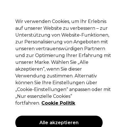
Mit dem Code PRO10 erhälst du 10% Rabatt auf deine erste Online Bestellung
Anmelden
Wir verwenden Cookies, um Ihr Erlebnis
auf unserer Website zu verbessern – zur
Marken
Deals
Haare
Elektrogeräte
Saloneinrichtung
Unterstützung von Website-Funktionen,
zur Personalisierung von Angeboten mit
Lieferung und Lieferzeiten
– mehr erfahren
unseren vertrauenswürdigen Partnern
und zur Optimierung Ihrer Erfahrung mit
unserer Marke. Wählen Sie „Alle
L'Oréal Professionnel
akzeptieren“, wenn Sie dieser
L'Oréal Professionnel Dia Color 9.13
Verwendung zustimmen. Alternativ
60ml
können Sie Ihre Einstellungen über
„Cookie-Einstellungen“ anpassen oder mit
(
10
)
„Nur essenzielle Cookies“
12,40 €
ohne MwSt.
(PROFI-PREIS)
fortfahren.
Cookie Politik
(
14,76 €
inkl. MwSt.)
| 20.67 € pro 100ml
ANGEBOT
Alle akzeptieren