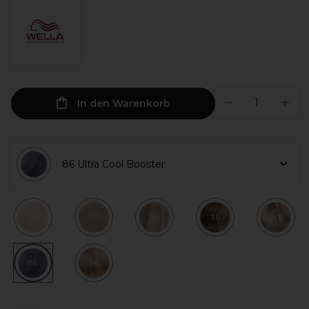
In den Warenkorb
86 Ultra Cool Booster
/05
/97
16
36
81
86
96