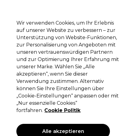
Mit dem Code PRO10 erhälst du 10% Rabatt auf deine erste Online Bestellung
Anmelden
Wir verwenden Cookies, um Ihr Erlebnis
auf unserer Website zu verbessern – zur
Marken
Deals
Haare
Elektrogeräte
Saloneinrichtung
Unterstützung von Website-Funktionen,
zur Personalisierung von Angeboten mit
Lieferung und Lieferzeiten
– mehr erfahren
unseren vertrauenswürdigen Partnern
und zur Optimierung Ihrer Erfahrung mit
unserer Marke. Wählen Sie „Alle
Wella Professionals
akzeptieren“, wenn Sie dieser
Wella Professionals Blondorplex
Verwendung zustimmen. Alternativ
Cream Toner 60ml
können Sie Ihre Einstellungen über
„Cookie-Einstellungen“ anpassen oder mit
(
0
)
„Nur essenzielle Cookies“
16,00 €
ohne MwSt.
(PROFI-PREIS)
fortfahren.
Cookie Politik
(
19,04 €
inkl. MwSt.)
| 26.67 € pro 100ml
Alle akzeptieren