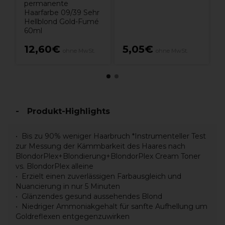
permanente
Haarfarbe 09/39 Sehr
Hellblond Gold-Fumé
60ml
12,60€
5,05€
ohne MwSt.
ohne MwSt.
Produkt-Highlights
Bis zu 90% weniger Haarbruch *Instrumenteller Test
zur Messung der Kämmbarkeit des Haares nach
BlondorPlex+Blondierung+BlondorPlex Cream Toner
vs. BlondorPlex alleine
Erzielt einen zuverlässigen Farbausgleich und
Nuancierung in nur 5 Minuten
Glänzendes gesund aussehendes Blond
Niedriger Ammoniakgehalt für sanfte Aufhellung um
Goldreflexen entgegenzuwirken