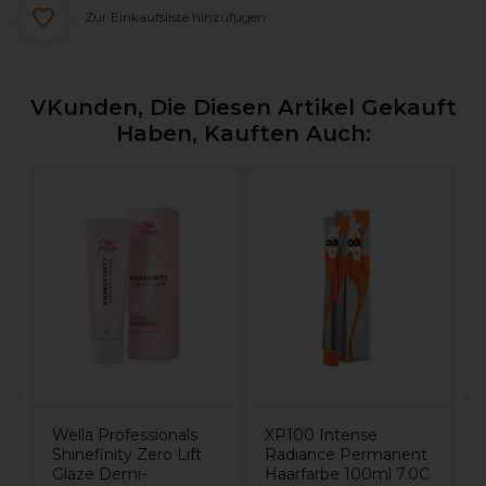
Zur Einkaufsliste hinzufügen
VKunden, Die Diesen Artikel Gekauft
Haben, Kauften Auch:
W
F
1
Wella Professionals
XP100 Intense
Shinefinity Zero Lift
Radiance Permanent
Glaze Demi-
Haarfarbe 100ml 7.0C