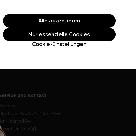
ellung
Alle akzeptieren
Anmelden
Nur essenzielle Cookies
 Preise
Neue Produkte
Vegane Produkte
Azubis
Cookie-Einstellungen
Gratis Lieferung! ab 65 € (zzgl. MwSt.)
Klicke hier für weitere Informationen zur Lieferung
Service und Kontakt
Kontakt
Pro-Duo Deutschland GmbH
Alt-Heerdt 104
40549 Düsseldorf