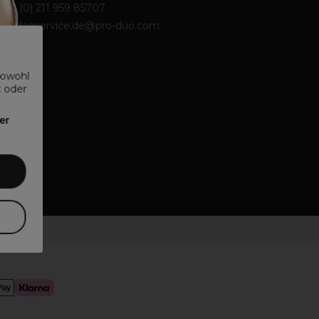
+49 (0) 211 959 85707
kundenservice.de@pro-duo.com
sowohl
t oder
er
UCHER.*