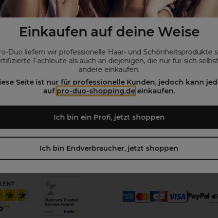
Online einkaufen
Lieferung und Zahlung
Einkaufen auf deine Weise
Rücksendungen und Rückerstattung
Häufig gestellte Fragen
ro-Duo liefern wir professionelle Haar- und Schönheitsprodukte 
Unser Online-Prospekt
rtifizierte Fachleute als auch an diejenigen, die nur für sich selbs
Über unsere Angebote
andere einkaufen.
Besondere Bedingungen
iese Seite ist nur für professionelle Kunden, jedoch kann jed
auf
pro-duo-shopping.de
einkaufen.
Farbkarten
Ich bin ein Profi, jetzt shoppen
Ich bin Endverbraucher, jetzt shoppen
 kein Profikunde?
BESUCHE
UNSERE WEBSEITE FÜR ENDVERBRA