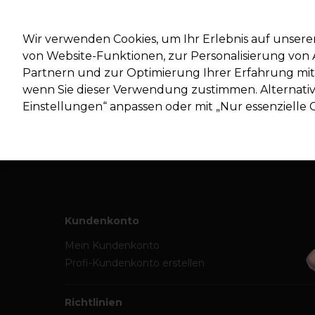
Mit d
Wir verwenden Cookies, um Ihr Erlebnis auf unsere
von Website-Funktionen, zur Personalisierung vo
Partnern und zur Optimierung Ihrer Erfahrung mit 
Marken
Deals
Haare
Elektrogeräte
Salonein
wenn Sie dieser Verwendung zustimmen. Alternativ 
Einstellungen“ anpassen oder mit „Nur essenzielle C
Lieferung und Lieferzeiten
– mehr erfahren
Kundenkonto
Mein Kundenkonto
Profi-Kundenkonto erstellen
Richtlinien