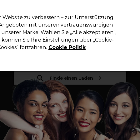
em Code PRO10 erhälst du 10% Rabatt auf deine erste Online Best
r Website zu verbessern – zur Unterstützung
n Angeboten mit unseren vertrauenswürdigen
Suchen
unserer Marke. Wählen Sie „Alle akzeptieren“,
richtung
Kosmetik
Herrenfriseur
Inspiration
Die Professional
können Sie Ihre Einstellungen über „Cookie-
ookies“ fortfahren.
Cookie Politik
Finde einen Laden
Über Pro-Duo
Wer sind wir?
Finde einen Laden
Karrieren