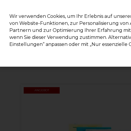
Mit d
Wir verwenden Cookies, um Ihr Erlebnis auf unsere
von Website-Funktionen, zur Personalisierung vo
Partnern und zur Optimierung Ihrer Erfahrung mit 
Marken
Deals
Haare
Elektrogeräte
Salonein
wenn Sie dieser Verwendung zustimmen. Alternativ 
Einstellungen“ anpassen oder mit „Nur essenzielle C
Lieferung und Lieferzeiten
– mehr erfahren
ANGEBOT