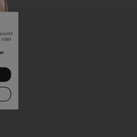
sowohl
t oder
er