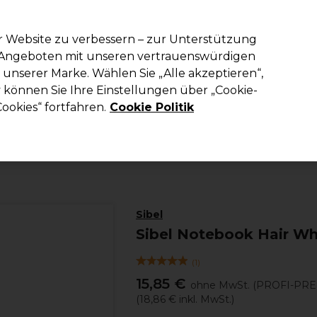
em Code PRO10 erhälst du 10% Rabatt auf deine erste Online Best
r Website zu verbessern – zur Unterstützung
n Angeboten mit unseren vertrauenswürdigen
Suchen
unserer Marke. Wählen Sie „Alle akzeptieren“,
richtung
Kosmetik
Herrenfriseur
Inspiration
Die Professional
können Sie Ihre Einstellungen über „Cookie-
ookies“ fortfahren.
Cookie Politik
Haare
Friseurausstattung
Färbe & Strähnen
Sibel
Sibel Notebook Hair Wh
(
1
)
15,85 €
ohne MwSt.
(PROFI-PRE
(
18,86 €
inkl. MwSt.)