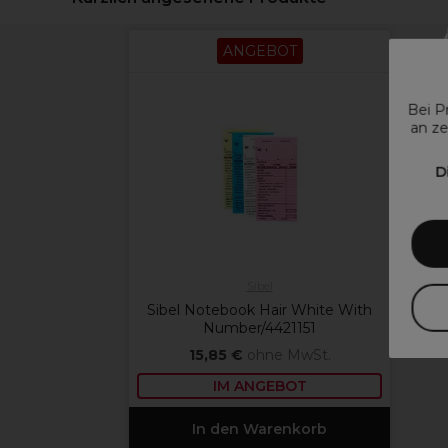
ANGEBOT
Bei P
an ze
D
Sibel
Sibel Notebook Hair White With
Number/4421151
15,85 €
ohne MwSt.
IM ANGEBOT
In den Warenkorb