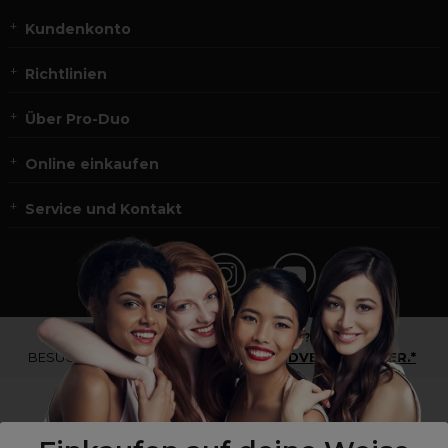
Kundenkonto
Richtlinien
Über Pro-Duo
Online einkaufen
Service und Kontakt
*Du bist kein Profikunde?
BESUCHE
UNSERE WEBSEITE FÜR ENDVERBRAUCHER.*