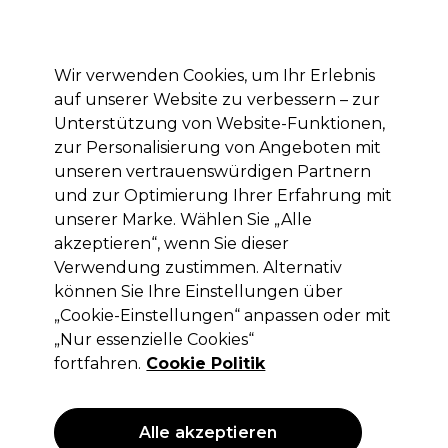
Mit dem Code PRO10 erhälst du 10% Rabatt auf deine erste Online Bestellung
Anmelden
Wir verwenden Cookies, um Ihr Erlebnis
auf unserer Website zu verbessern – zur
Marken
Deals
Haare
Elektrogeräte
Saloneinrichtung
Unterstützung von Website-Funktionen,
zur Personalisierung von Angeboten mit
Lieferung und Lieferzeiten
– mehr erfahren
unseren vertrauenswürdigen Partnern
und zur Optimierung Ihrer Erfahrung mit
unserer Marke. Wählen Sie „Alle
Sibel
akzeptieren“, wenn Sie dieser
Sibel Terminkalender
Verwendung zustimmen. Alternativ
können Sie Ihre Einstellungen über
(
1
)
„Cookie-Einstellungen“ anpassen oder mit
7,85 €
ohne MwSt.
(PROFI-PREIS)
„Nur essenzielle Cookies“
(
9,34 €
inkl. MwSt.)
fortfahren.
Cookie Politik
ANGEBOT
Alle akzeptieren