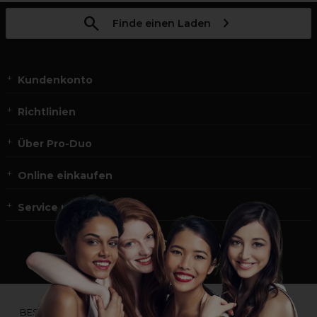
Finde einen Laden
Kundenkonto
Richtlinien
Über Pro-Duo
Online einkaufen
Service und Kontakt
*Du bist kein Profikunde?
BESUCHE
UNSERE WEBSEITE FÜR ENDVERBRAUCHER.*