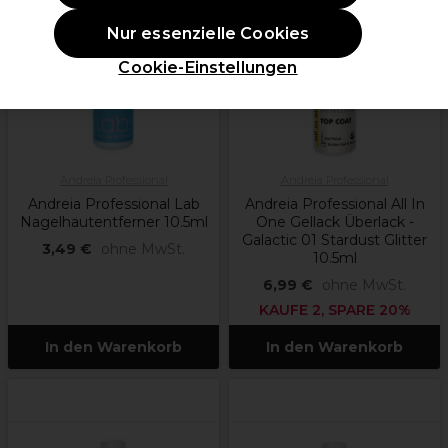
Nur essenzielle Cookies
Cookie-Einstellungen
Andreia Professional
Andreia Professional
Andreia Professional Lab
Andreia Professional All In
Nagelhautentferner 10.5ml
One Gellack Überlack -
Galactic 01 Stardust Glitter
3,49 €
ohne MwSt.
10.5ml
6,99 €
ohne MwSt.
KAUFE 2, SPARE 20%
In den Warenkorb
In den Warenkorb