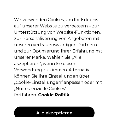
Mit dem Code PRO10 erhälst du 10% Rabatt auf deine erste Online Bestellung
Anmelden
Wir verwenden Cookies, um Ihr Erlebnis
auf unserer Website zu verbessern – zur
Marken
Deals
Haare
Elektrogeräte
Saloneinrichtung
Unterstützung von Website-Funktionen,
zur Personalisierung von Angeboten mit
Lieferung und Lieferzeiten
– mehr erfahren
unseren vertrauenswürdigen Partnern
und zur Optimierung Ihrer Erfahrung mit
Lab
Marken
Andreia Professional
unserer Marke. Wählen Sie „Alle
akzeptieren“, wenn Sie dieser
Lab
Verwendung zustimmen. Alternativ
können Sie Ihre Einstellungen über
„Cookie-Einstellungen“ anpassen oder mit
„Nur essenzielle Cookies“
Filters
fortfahren.
Cookie Politik
Sortieren nach:
Relevanz
Alle akzeptieren
ANGEBOT