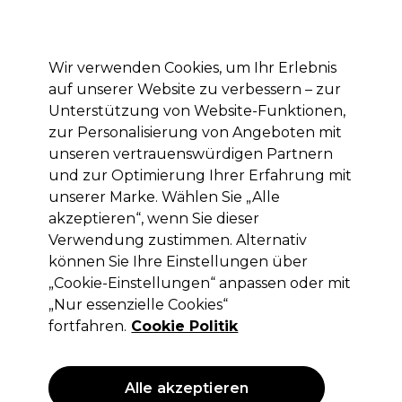
Mit dem Code PRO10 erhälst du 10% Rabatt auf deine erste Online Bestellung
Anmelden
Wir verwenden Cookies, um Ihr Erlebnis
auf unserer Website zu verbessern – zur
Marken
Deals
Haare
Elektrogeräte
Saloneinrichtung
Unterstützung von Website-Funktionen,
zur Personalisierung von Angeboten mit
Lieferung und Lieferzeiten
– mehr erfahren
unseren vertrauenswürdigen Partnern
und zur Optimierung Ihrer Erfahrung mit
Blinding Shine
Marken
Osmo
unserer Marke. Wählen Sie „Alle
akzeptieren“, wenn Sie dieser
Blinding Shine
Verwendung zustimmen. Alternativ
können Sie Ihre Einstellungen über
„Cookie-Einstellungen“ anpassen oder mit
„Nur essenzielle Cookies“
Filters
fortfahren.
Cookie Politik
Sortieren nach:
Relevanz
Alle akzeptieren
ANGEBOT