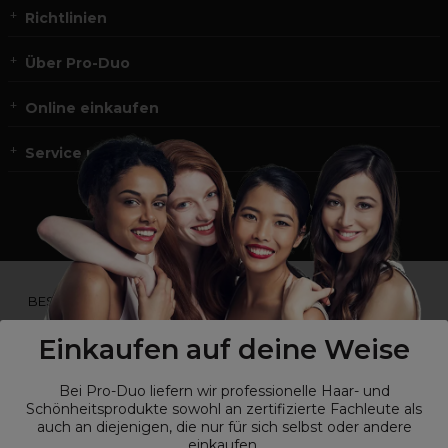
Richtlinien
Über Pro-Duo
Online einkaufen
Service und Kontakt
*Du bist kein Profikunde?
BESUCHE
UNSERE WEBSEITE FÜR ENDVERBRAUCHER.*
Einkaufen auf deine Weise
Bei Pro-Duo liefern wir professionelle Haar- und
Schönheitsprodukte sowohl an zertifizierte Fachleute als
auch an diejenigen, die nur für sich selbst oder andere
einkaufen.