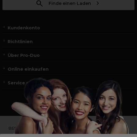
Finde einen Laden
Kundenkonto
Richtlinien
Über Pro-Duo
Online einkaufen
Service und Kontakt
*Du bist kein Profikunde?
BESUCHE
UNSERE WEBSEITE FÜR ENDVERBRAUCHER.*