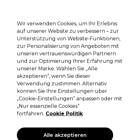
Mit dem Code PRO10 erhälst du 10% Rabatt auf deine erste Online Bestellung
Anmelden
Wir verwenden Cookies, um Ihr Erlebnis
auf unserer Website zu verbessern – zur
Marken
Deals
Haare
Elektrogeräte
Saloneinrichtung
Unterstützung von Website-Funktionen,
zur Personalisierung von Angeboten mit
Lieferung und Lieferzeiten
– mehr erfahren
unseren vertrauenswürdigen Partnern
und zur Optimierung Ihrer Erfahrung mit
Chromaplex
Marken
Osmo
unserer Marke. Wählen Sie „Alle
akzeptieren“, wenn Sie dieser
Chromaplex
Verwendung zustimmen. Alternativ
können Sie Ihre Einstellungen über
„Cookie-Einstellungen“ anpassen oder mit
„Nur essenzielle Cookies“
Filters
fortfahren.
Cookie Politik
Sortieren nach:
Relevanz
Alle akzeptieren
ANGEBOT