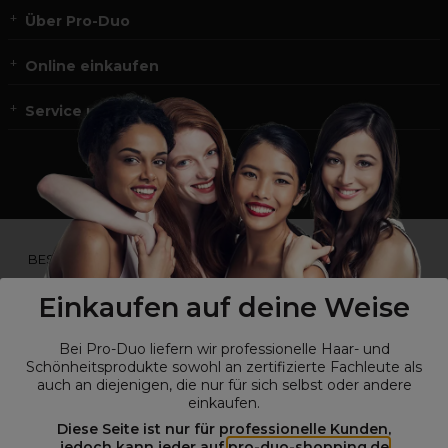
Über Pro-Duo
Online einkaufen
Service und Kontakt
*Du bist kein Profikunde?
BESUCHE
UNSERE WEBSEITE FÜR ENDVERBRAUCHER.*
Einkaufen auf deine Weise
Bei Pro-Duo liefern wir professionelle Haar- und
Schönheitsprodukte sowohl an zertifizierte Fachleute als
auch an diejenigen, die nur für sich selbst oder andere
einkaufen.
Diese Seite ist nur für professionelle Kunden,
jedoch kann jeder auf
pro-duo-shopping.de