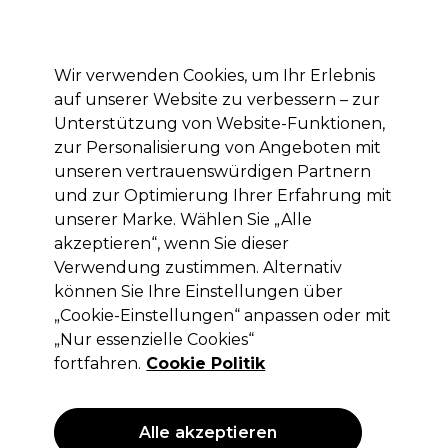
Mit dem Code PRO10 erhälst du 10% Rabatt auf deine erste Online Bestellung
Anmelden
Wir verwenden Cookies, um Ihr Erlebnis
auf unserer Website zu verbessern – zur
Marken
Deals
Haare
Elektrogeräte
Saloneinrichtung
Unterstützung von Website-Funktionen,
zur Personalisierung von Angeboten mit
Lieferung und Lieferzeiten
– mehr erfahren
unseren vertrauenswürdigen Partnern
und zur Optimierung Ihrer Erfahrung mit
Acidic Grow Full
Marken
Redken
unserer Marke. Wählen Sie „Alle
akzeptieren“, wenn Sie dieser
Acidic Grow Full
Verwendung zustimmen. Alternativ
können Sie Ihre Einstellungen über
„Cookie-Einstellungen“ anpassen oder mit
„Nur essenzielle Cookies“
Filters
fortfahren.
Cookie Politik
Sortieren nach:
Relevanz
Alle akzeptieren