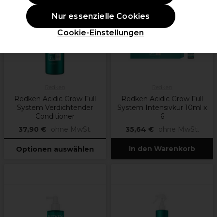
Nur essenzielle Cookies
weitere
Optionen
verfügbar
Cookie-Einstellungen
Redken
Redken
Redken Acidic Grow Full
Redken Acidic Grow Full
System Verdichtender
System Intensivkur 10ml x
Conditioner
6
37,90 €
ohne MwSt.
35,64 €
ohne MwSt.
In den Warenkorb
Optionen auswählen