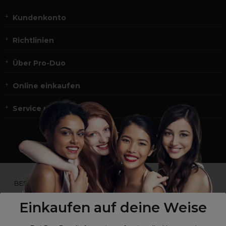
Kundenkonto
Richtlinien
Über Pro-Duo
Online einkaufen
Service und Kontakt
*Du bist kein Profikunde?
BESUCHE
UNSERE WEBSEITE FÜR ENDVERBRAUCHER.*
Einkaufen auf deine Weise