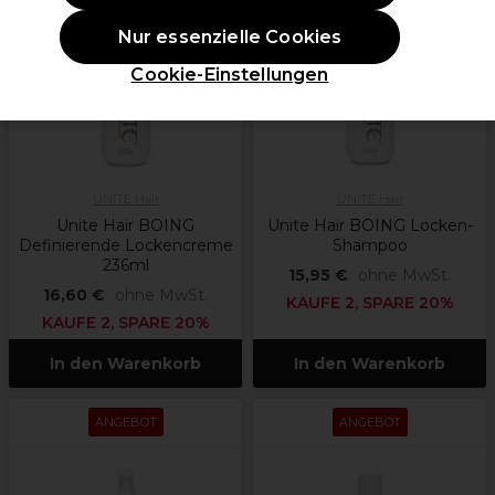
Nur essenzielle Cookies
Cookie-Einstellungen
UNITE Hair
UNITE Hair
Unite Hair BOING
Unite Hair BOING Locken-
Definierende Lockencreme
Shampoo
236ml
15,95 €
ohne MwSt.
16,60 €
ohne MwSt.
KAUFE 2, SPARE 20%
KAUFE 2, SPARE 20%
In den Warenkorb
In den Warenkorb
ANGEBOT
ANGEBOT