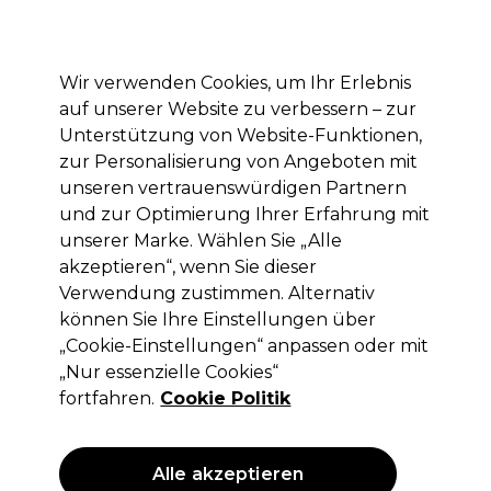
Mit dem Code PRO10 erhälst du 10% Rabatt auf deine erste Online Bestellung
Anmelden
Wir verwenden Cookies, um Ihr Erlebnis
auf unserer Website zu verbessern – zur
Marken
Deals
Haare
Elektrogeräte
Saloneinrichtung
Unterstützung von Website-Funktionen,
zur Personalisierung von Angeboten mit
Lieferung und Lieferzeiten
– mehr erfahren
unseren vertrauenswürdigen Partnern
und zur Optimierung Ihrer Erfahrung mit
BOING™ Curl System
Marken
UNITE Hair
unserer Marke. Wählen Sie „Alle
akzeptieren“, wenn Sie dieser
BOING™ Curl System
Verwendung zustimmen. Alternativ
können Sie Ihre Einstellungen über
„Cookie-Einstellungen“ anpassen oder mit
„Nur essenzielle Cookies“
Filters
fortfahren.
Cookie Politik
Sortieren nach:
Relevanz
Alle akzeptieren
ANGEBOT
ANGEBOT