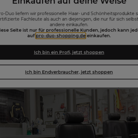
Einkaufen auf deine Weise
ro-Duo liefern wir professionelle Haar- und Schönheitsprodukte 
rtifizierte Fachleute als auch an diejenigen, die nur für sich selbs
andere einkaufen.
iese Seite ist nur für professionelle Kunden, jedoch kann jed
auf
pro-duo-shopping.de
einkaufen.
die neue Einrichtung und die neue Deko eingeplant. Aber stelle
Sie Ihr Budget höchstwahrscheinlich sprengen. Ich entschied mi
Ich bin ein Profi, jetzt shoppen
Beste vom Besten bieten. Diese Belmont-Stühle erleichtern mein
Stühlen zu arbeiten.“
Ich bin Endverbraucher, jetzt shoppen
eien Sie immer auf der Suche nach Inspirati