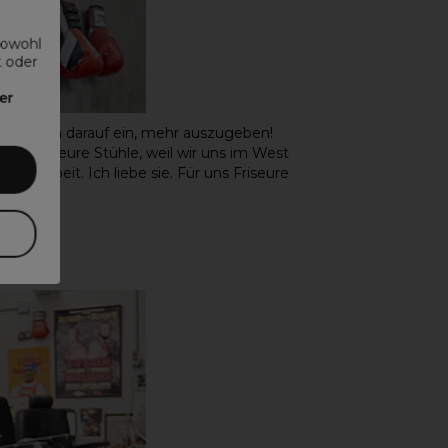
sowohl
t oder
er
n Sie sich darauf ein, mehr auszugeben!
ch für teure Stühle, weil wir uns im West
e Arbeit. Ich liebe sie. Für uns Friseure
on