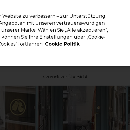
em Code PRO10 erhälst du 10% Rabatt auf deine erste Online Best
r Website zu verbessern – zur Unterstützung
n Angeboten mit unseren vertrauenswürdigen
Suchen
unserer Marke. Wählen Sie „Alle akzeptieren“,
einrichtung
Kosmetik
Herrenfriseur
Inspiration
Die Professi
können Sie Ihre Einstellungen über „Cookie-
ookies“ fortfahren.
Cookie Politik
Inspirierende Interieurdesignideen: Barbershops
<
zurück zur Übersicht