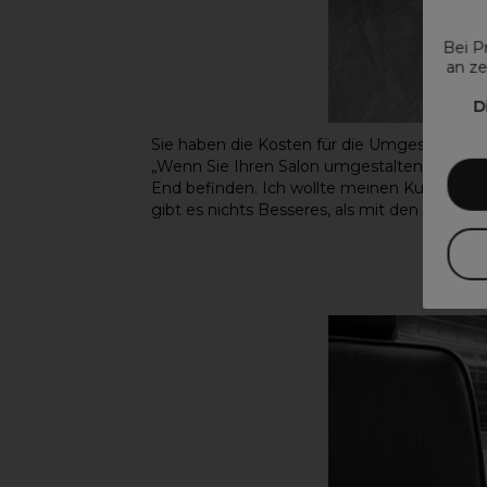
Bei P
an ze
D
Sie haben die Kosten für die Umgestaltung, 
„Wenn Sie Ihren Salon umgestalten, werden 
End befinden. Ich wollte meinen Kunden das 
gibt es nichts Besseres, als mit den besten 
S