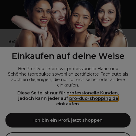
*Du bist kein Profikunde?
BESUCHE
UNSERE WEBSEITE FÜR ENDVERBRAUCHER.*
Einkaufen auf deine Weise
Bei Pro-Duo liefern wir professionelle Haar- und
Schönheitsprodukte sowohl an zertifizierte Fachleute als
auch an diejenigen, die nur für sich selbst oder andere
einkaufen.
Diese Seite ist nur für professionelle Kunden,
jedoch kann jeder auf
pro-duo-shopping.de
einkaufen.
© Alle Rechte vorbehalten © Pro-Duo
2026
Pro-Duo ist Ihr zuverlässiger Partner für hochwertige Produkte im
Ich bin ein Profi, jetzt shoppen
Friseur- und Kosmetikbereich. Unsere sorgfältig ausgewählten,
hochwertigen Produkte, von der Haarpflege über das Make-up bis hin
zu Spezialwerkzeugen, sind so konzipiert, dass sie die Erwartungen