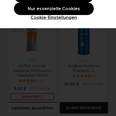
Nur essenzielle Cookies
ANGEBOT
Cookie-Einstellungen
weitere
Farbtöne
verfügbar
XP100
Redken
XP100 Intense
Redken Extreme
Radiance Permanent
Shampoo 1L
Haarfarbe 100ml
(
3
)
(
380
)
34,00 €
ohne MwSt.
5,05 €
ohne MwSt.
IM ANGEBOT
In den Warenkorb
Optionen auswählen