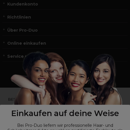
Kundenkonto
Richtlinien
Über Pro-Duo
Online einkaufen
Service und Kontakt
*Du bist kein Profikunde?
BESUCHE
UNSERE WEBSEITE FÜR ENDVERBRAUCHER.*
Einkaufen auf deine Weise
Bei Pro-Duo liefern wir professionelle Haar- und