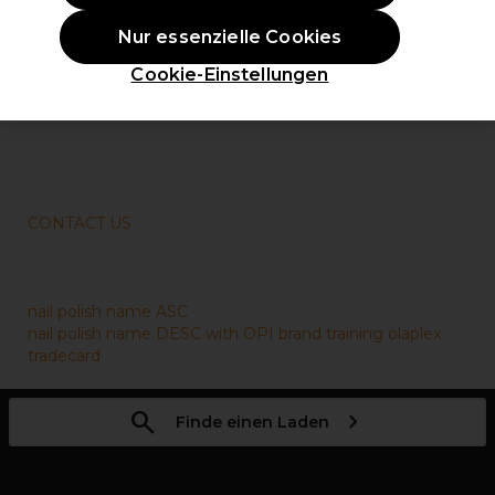
prefn1=suitableLevel&pmin=0&prefv1=beginner&lang=de_D
TRAINING
Nur essenzielle Cookies
COURSES
HAIR ALL
Cookie-Einstellungen
BEGINNER
CONTACT US
CONTACT US
nail polish name ASC
nail polish name DESC with OPI brand
training olaplex
tradecard
Finde einen Laden