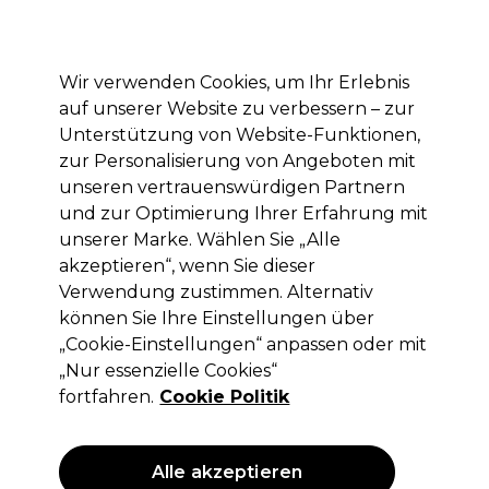
Mit dem Code PRO10 erhälst du 10% Rabatt auf deine erste Online Bestellung
Anmelden
Wir verwenden Cookies, um Ihr Erlebnis
auf unserer Website zu verbessern – zur
Marken
Deals
Haare
Elektrogeräte
Saloneinrichtung
Unterstützung von Website-Funktionen,
zur Personalisierung von Angeboten mit
Lieferung und Lieferzeiten
– mehr erfahren
unseren vertrauenswürdigen Partnern
und zur Optimierung Ihrer Erfahrung mit
dynamiclinks
unserer Marke. Wählen Sie „Alle
TRAINING COURSES BEGINNERS ALL
akzeptieren“, wenn Sie dieser
TRAINING
Verwendung zustimmen. Alternativ
COURSES
intermediate
können Sie Ihre Einstellungen über
ALL
„Cookie-Einstellungen“ anpassen oder mit
TRAINING
„Nur essenzielle Cookies“
COURSES
fortfahren.
Cookie Politik
advanced ALL
http://staging-ukweb-sally.demandware.net/s/salon-
services/training/hair%20training%20courses/?
Alle akzeptieren