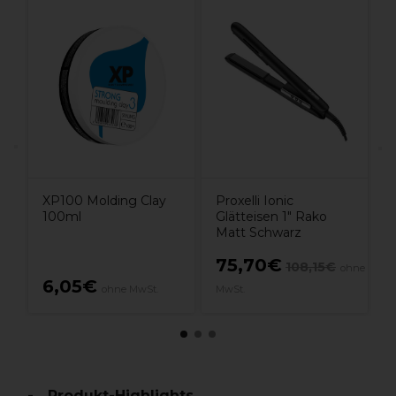
X
H
XP100 Molding Clay
Proxelli Ionic
100ml
Glätteisen 1" Rako
Matt Schwarz
75,70€
108,15€
ohne
6,05€
ohne MwSt.
MwSt.
Produkt-Highlights