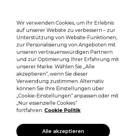
Mit dem Code PRO10 erhälst du 10% Rabatt auf deine erste Online Bestellung
Anmelden
Wir verwenden Cookies, um Ihr Erlebnis
auf unserer Website zu verbessern – zur
Marken
Deals
Haare
Elektrogeräte
Saloneinrichtung
Unterstützung von Website-Funktionen,
zur Personalisierung von Angeboten mit
Lieferung und Lieferzeiten
– mehr erfahren
unseren vertrauenswürdigen Partnern
und zur Optimierung Ihrer Erfahrung mit
unserer Marke. Wählen Sie „Alle
Proxelli
akzeptieren“, wenn Sie dieser
Proxelli Professionnelles Glätteisen
Verwendung zustimmen. Alternativ
Lana 1"
können Sie Ihre Einstellungen über
„Cookie-Einstellungen“ anpassen oder mit
(
1
)
„Nur essenzielle Cookies“
51,90 €
74,15 €
ohne MwSt.
(PROFI-PREIS)
fortfahren.
Cookie Politik
(
61,76 €
inkl. MwSt.)
ANGEBOT
EXKLUSIV
Alle akzeptieren