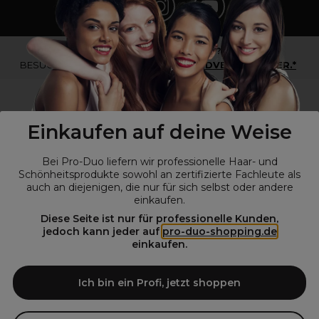
*Du bist kein Profikunde?
BESUCHE
UNSERE WEBSEITE FÜR ENDVERBRAUCHER.*
Einkaufen auf deine Weise
Bei Pro-Duo liefern wir professionelle Haar- und
Schönheitsprodukte sowohl an zertifizierte Fachleute als
auch an diejenigen, die nur für sich selbst oder andere
einkaufen.
Diese Seite ist nur für professionelle Kunden,
© Alle Rechte vorbehalten © Pro-Duo
2026
jedoch kann jeder auf
pro-duo-shopping.de
einkaufen.
Pro-Duo ist Ihr zuverlässiger Partner für hochwertige Produkte im
Friseur- und Kosmetikbereich. Unsere sorgfältig ausgewählten,
hochwertigen Produkte, von der Haarpflege über das Make-up bis hin
Ich bin ein Profi, jetzt shoppen
zu Spezialwerkzeugen, sind so konzipiert, dass sie die Erwartungen
von Friseursalons und Kosmetikstudios übertreffen. Verlassen Sie sich
auf Pro-Duo für erstklassige Qualität und zeitgemäße Lösungen.