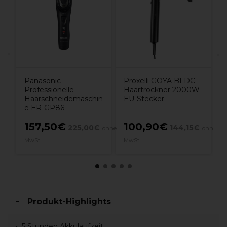
Panasonic
Proxelli GOYA BLDC
Professionelle
Haartrockner 2000W
Haarschneidemaschin
EU-Stecker
e ER-GP86
157,50€
100,90€
225,00€
144,15€
hne
ohne
ohne
MwSt.
MwSt.
M
Produkt-Highlights
5 Stunden Akkulaufzeit