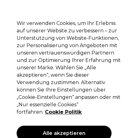
Mit dem Code PRO10 erhälst du 10% Rabatt auf deine erste Online Bestellung
Anmelden
Wir verwenden Cookies, um Ihr Erlebnis
auf unserer Website zu verbessern – zur
Marken
Deals
Haare
Elektrogeräte
Saloneinrichtung
Unterstützung von Website-Funktionen,
zur Personalisierung von Angeboten mit
Lieferung und Lieferzeiten
– mehr erfahren
unseren vertrauenswürdigen Partnern
und zur Optimierung Ihrer Erfahrung mit
unserer Marke. Wählen Sie „Alle
Proxelli
akzeptieren“, wenn Sie dieser
Proxelli Professionelles
Verwendung zustimmen. Alternativ
Haarschneidegerät Yeno
können Sie Ihre Einstellungen über
„Cookie-Einstellungen“ anpassen oder mit
(
8
)
„Nur essenzielle Cookies“
77,52 €
110,75 €
ohne MwSt.
(PROFI-PREIS)
fortfahren.
Cookie Politik
(
92,25 €
inkl. MwSt.)
ANGEBOT
EXKLUSIV
Alle akzeptieren