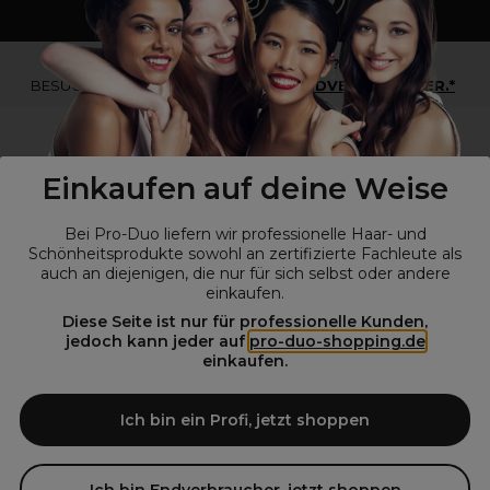
*Du bist kein Profikunde?
BESUCHE
UNSERE WEBSEITE FÜR ENDVERBRAUCHER.*
Einkaufen auf deine Weise
Bei Pro-Duo liefern wir professionelle Haar- und
Schönheitsprodukte sowohl an zertifizierte Fachleute als
auch an diejenigen, die nur für sich selbst oder andere
einkaufen.
Diese Seite ist nur für professionelle Kunden,
© Alle Rechte vorbehalten © Pro-Duo
2026
jedoch kann jeder auf
pro-duo-shopping.de
einkaufen.
Pro-Duo ist Ihr zuverlässiger Partner für hochwertige Produkte im
Friseur- und Kosmetikbereich. Unsere sorgfältig ausgewählten,
hochwertigen Produkte, von der Haarpflege über das Make-up bis hin
Ich bin ein Profi, jetzt shoppen
zu Spezialwerkzeugen, sind so konzipiert, dass sie die Erwartungen
von Friseursalons und Kosmetikstudios übertreffen. Verlassen Sie sich
auf Pro-Duo für erstklassige Qualität und zeitgemäße Lösungen.