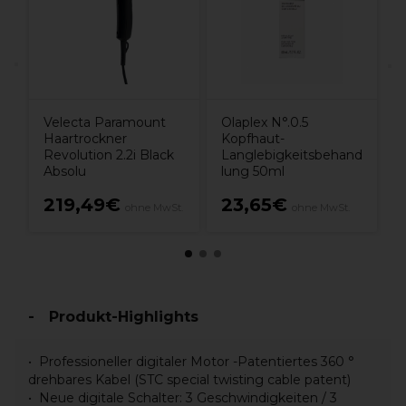
Velecta Paramount
Olaplex N°.0.5
Haartrockner
Kopfhaut-
Revolution 2.2i Black
Langlebigkeitsbehand
Absolu
lung 50ml
219,49€
23,65€
ohne MwSt.
ohne MwSt.
Produkt-Highlights
Professioneller digitaler Motor -Patentiertes 360 °
drehbares Kabel (STC special twisting cable patent)
Neue digitale Schalter: 3 Geschwindigkeiten / 3