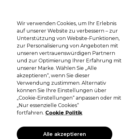
Mit dem Code PRO10 erhälst du 10% Rabatt auf deine erste Online Bestellung
Anmelden
Wir verwenden Cookies, um Ihr Erlebnis
auf unserer Website zu verbessern – zur
Marken
Deals
Haare
Elektrogeräte
Saloneinrichtung
Unterstützung von Website-Funktionen,
zur Personalisierung von Angeboten mit
Lieferung und Lieferzeiten
– mehr erfahren
unseren vertrauenswürdigen Partnern
und zur Optimierung Ihrer Erfahrung mit
unserer Marke. Wählen Sie „Alle
Parlux
akzeptieren“, wenn Sie dieser
Parlux Ethos Hairdryer Azzuro Blu
Verwendung zustimmen. Alternativ
2300W
können Sie Ihre Einstellungen über
„Cookie-Einstellungen“ anpassen oder mit
(
0
)
„Nur essenzielle Cookies“
276,95 €
ohne MwSt.
(PROFI-PREIS)
fortfahren.
Cookie Politik
(
329,57 €
inkl. MwSt.)
Alle akzeptieren