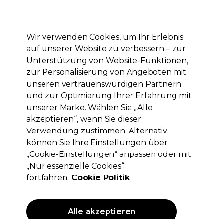
Mit dem Code PRO10 erhälst du 10% Rabatt auf deine erste Online Bestellung
Anmelden
Wir verwenden Cookies, um Ihr Erlebnis
auf unserer Website zu verbessern – zur
Marken
Deals
Haare
Elektrogeräte
Saloneinrichtung
Unterstützung von Website-Funktionen,
zur Personalisierung von Angeboten mit
Lieferung und Lieferzeiten
– mehr erfahren
unseren vertrauenswürdigen Partnern
und zur Optimierung Ihrer Erfahrung mit
unserer Marke. Wählen Sie „Alle
Parlux
akzeptieren“, wenn Sie dieser
Parlux Ethos Hairdryer Titanium
Verwendung zustimmen. Alternativ
2300W
können Sie Ihre Einstellungen über
„Cookie-Einstellungen“ anpassen oder mit
(
0
)
„Nur essenzielle Cookies“
276,95 €
ohne MwSt.
(PROFI-PREIS)
fortfahren.
Cookie Politik
(
329,57 €
inkl. MwSt.)
Alle akzeptieren