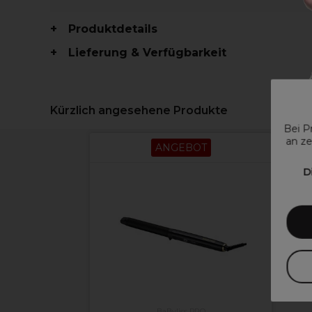
Produktdetails
Lieferung & Verfügbarkeit
Kürzlich angesehene Produkte
Bei P
an ze
ANGEBOT
D
BaByliss PRO