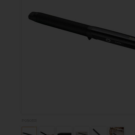
P050513