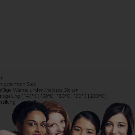
en
en gesamten Stab
chmäßige Wärme und müheloses Gleiten
iegelung [ 140°C | 160°C | 180°C | 190°C | 200°C ]
tellung
em – weltweit einsetzbar