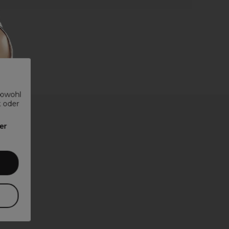
sowohl
t oder
er