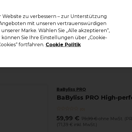
em Code PRO10 erhälst du 10% Rabatt auf deine erste Online Best
r Website zu verbessern – zur Unterstützung
n Angeboten mit unseren vertrauenswürdigen
Suchen
unserer Marke. Wählen Sie „Alle akzeptieren“,
richtung
Kosmetik
Herrenfriseur
Inspiration
Die Professional
können Sie Ihre Einstellungen über „Cookie-
ookies“ fortfahren.
Cookie Politik
Elektrogeräte
Lockenstäbe
BaByliss PRO
BaByliss PRO High-per
(
0
)
59,99 €
79,99 €
ohne MwSt.
(PR
(
71,39 €
inkl. MwSt.)