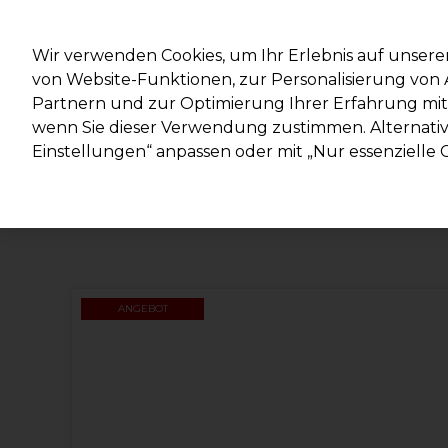
Mit d
Wir verwenden Cookies, um Ihr Erlebnis auf unsere
von Website-Funktionen, zur Personalisierung vo
Partnern und zur Optimierung Ihrer Erfahrung mit 
Marken
Deals
Haare
Elektrogeräte
Salonein
wenn Sie dieser Verwendung zustimmen. Alternativ 
Einstellungen“ anpassen oder mit „Nur essenzielle C
Lieferung und Lieferzeiten
– mehr erfahren
ANGEBOT