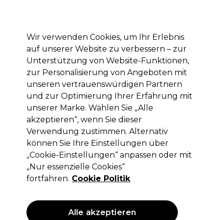
Mit dem Code PRO10 erhälst du 10% Rabatt auf deine erste Online Bestellung
Anmelden
Wir verwenden Cookies, um Ihr Erlebnis
auf unserer Website zu verbessern – zur
Marken
Deals
Haare
Elektrogeräte
Saloneinrichtung
Unterstützung von Website-Funktionen,
zur Personalisierung von Angeboten mit
Lieferung und Lieferzeiten
– mehr erfahren
unseren vertrauenswürdigen Partnern
und zur Optimierung Ihrer Erfahrung mit
unserer Marke. Wählen Sie „Alle
Olivia Garden
akzeptieren“, wenn Sie dieser
Olivia Garden Multibrush Einfache
Verwendung zustimmen. Alternativ
Rundbürste 25mm
können Sie Ihre Einstellungen über
„Cookie-Einstellungen“ anpassen oder mit
(
0
)
„Nur essenzielle Cookies“
7,46 €
ohne MwSt.
(PROFI-PREIS)
fortfahren.
Cookie Politik
(
8,88 €
inkl. MwSt.)
Alle akzeptieren