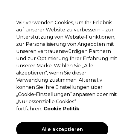
Mit dem Code PRO10 erhälst du 10% Rabatt auf deine erste Online Bestellung
Anmelden
Wir verwenden Cookies, um Ihr Erlebnis
auf unserer Website zu verbessern – zur
Marken
Deals
Haare
Elektrogeräte
Saloneinrichtung
Unterstützung von Website-Funktionen,
zur Personalisierung von Angeboten mit
Lieferung und Lieferzeiten
– mehr erfahren
unseren vertrauenswürdigen Partnern
und zur Optimierung Ihrer Erfahrung mit
unserer Marke. Wählen Sie „Alle
Sibel
akzeptieren“, wenn Sie dieser
Sibel Alu-Folie 12? Rolle 12cmx100m
Verwendung zustimmen. Alternativ
können Sie Ihre Einstellungen über
(
1
)
„Cookie-Einstellungen“ anpassen oder mit
9,45 €
ohne MwSt.
(PROFI-PREIS)
„Nur essenzielle Cookies“
(
11,25 €
inkl. MwSt.)
fortfahren.
Cookie Politik
ANGEBOT
Alle akzeptieren