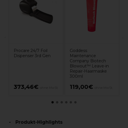
S
s
1
Procare 24/7 Foil
Goddess
Dispenser 3rd Gen
Maintenance
Company Biotech
Blowout™ Leave-in
Repair-Haarmaske
300ml
373,46€
119,00€
ohne MwSt.
ohne MwSt.
Produkt-Highlights