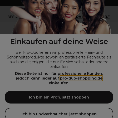
*Du bist kein Profikunde?
BESUCHE
UNSERE WEBSEITE FÜR ENDVERBRAUCHER.*
Einkaufen auf deine Weise
Bei Pro-Duo liefern wir professionelle Haar- und
Schönheitsprodukte sowohl an zertifizierte Fachleute als
auch an diejenigen, die nur für sich selbst oder andere
einkaufen.
Diese Seite ist nur für professionelle Kunden,
© Alle Rechte vorbehalten © Pro-Duo
2026
jedoch kann jeder auf
pro-duo-shopping.de
einkaufen.
Pro-Duo ist Ihr zuverlässiger Partner für hochwertige Produkte im
Friseur- und Kosmetikbereich. Unsere sorgfältig ausgewählten,
hochwertigen Produkte, von der Haarpflege über das Make-up bis hin
Ich bin ein Profi, jetzt shoppen
zu Spezialwerkzeugen, sind so konzipiert, dass sie die Erwartungen
von Friseursalons und Kosmetikstudios übertreffen. Verlassen Sie sich
auf Pro-Duo für erstklassige Qualität und zeitgemäße Lösungen.
Ich bin Endverbraucher, jetzt shoppen