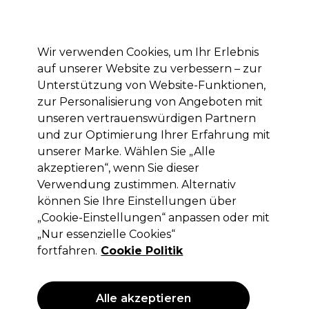
Mit dem Code PRO10 erhälst du 10% Rabatt auf deine erste Online Bestellung
Anmelden
Wir verwenden Cookies, um Ihr Erlebnis
auf unserer Website zu verbessern – zur
Marken
Deals
Haare
Elektrogeräte
Saloneinrichtung
Unterstützung von Website-Funktionen,
zur Personalisierung von Angeboten mit
Lieferung und Lieferzeiten
– mehr erfahren
unseren vertrauenswürdigen Partnern
und zur Optimierung Ihrer Erfahrung mit
unserer Marke. Wählen Sie „Alle
Sibel
akzeptieren“, wenn Sie dieser
Sibel Alu-Folie 12? Rolle 15cmx100m
Verwendung zustimmen. Alternativ
3pcs.
können Sie Ihre Einstellungen über
„Cookie-Einstellungen“ anpassen oder mit
(
0
)
„Nur essenzielle Cookies“
35,45 €
ohne MwSt.
(PROFI-PREIS)
fortfahren.
Cookie Politik
(
42,19 €
inkl. MwSt.)
ANGEBOT
Alle akzeptieren