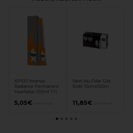
F
B
XP100 Intense
Sibel Alu-Folie 12st.
Radiance Permanent
Rolle 15cmx100m
Haarfarbe 100ml 7.11
5,05€
11,85€
ohne MwSt.
ohne MwSt.