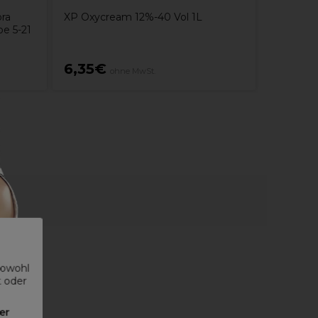
ora
XP Oxycream 12%-40 Vol 1L
e 5-21
6,35€
8,30€
ohne MwSt.
sowohl
t oder
er