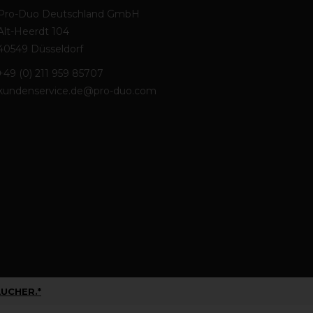
Pro-Duo Deutschland GmbH
Alt-Heerdt 104
40549 Düsseldorf
+49 (0) 211 959 85707
kundenservice.de@pro-duo.com
UCHER.*