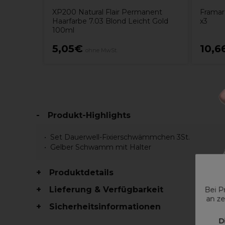
XP200 Natural Flair Permanent
Framar
Haarfarbe 7.03 Blond Leicht Gold
x3
100ml
5,05€
10,6
ohne MwSt.
Produkt-Highlights
Set Dauerwell-Fixierschwämmchen 3St.
Gelber Schwamm mit Halter
Produktdetails
Lieferung & Verfügbarkeit
Bei P
an ze
Sicherheitsinformationen
D