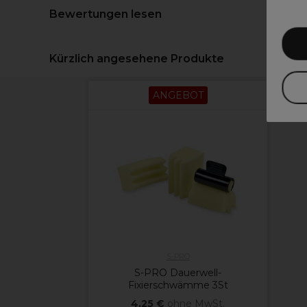
Bewertungen lesen
Kürzlich angesehene Produkte
ANGEBOT
S-PRO
S-PRO Dauerwell-
Fixierschwämme 3St
4,25 €
ohne MwSt.