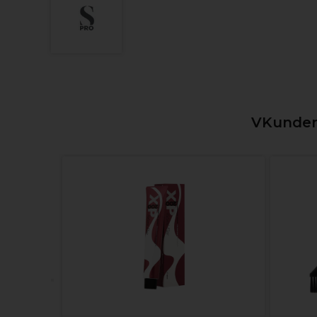
VKunden,
rm Perm
r 75ml