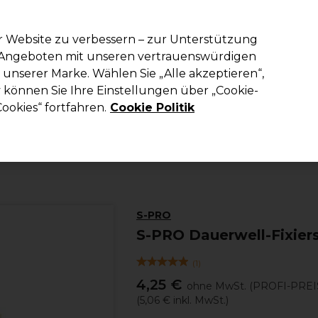
em Code PRO10 erhälst du 10% Rabatt auf deine erste Online Best
r Website zu verbessern – zur Unterstützung
n Angeboten mit unseren vertrauenswürdigen
Suchen
unserer Marke. Wählen Sie „Alle akzeptieren“,
richtung
Kosmetik
Herrenfriseur
Inspiration
Die Professional
können Sie Ihre Einstellungen über „Cookie-
ookies“ fortfahren.
Cookie Politik
Haare
Friseurausstattung
Haarfärbebürsten und Schale
S-PRO
S-PRO Dauerwell-Fixie
(
1
)
4,25 €
ohne MwSt.
(PROFI-PREI
(
5,06 €
inkl. MwSt.)