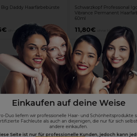
 Big Daddy Haarfärbebürste
Schwarzkopf Professional Ig
Vibrance Permanent Haarfarb
60ml
6€
11,80€
ohne MwSt.
ohne MwSt.
Einkaufen auf deine Weise
ro-Duo liefern wir professionelle Haar- und Schönheitsprodukte 
rtifizierte Fachleute als auch an diejenigen, die nur für sich selbs
andere einkaufen.
iese Seite ist nur für professionelle Kunden, jedoch kann jed