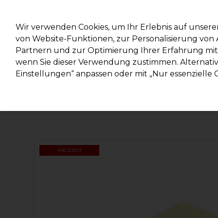
Mit d
Wir verwenden Cookies, um Ihr Erlebnis auf unsere
von Website-Funktionen, zur Personalisierung vo
Partnern und zur Optimierung Ihrer Erfahrung mit 
Marken
Deals
Haare
Elektrogeräte
Salonein
wenn Sie dieser Verwendung zustimmen. Alternativ 
Einstellungen“ anpassen oder mit „Nur essenzielle C
Lieferung und Lieferzeiten
– mehr erfahren
ANGEBOT