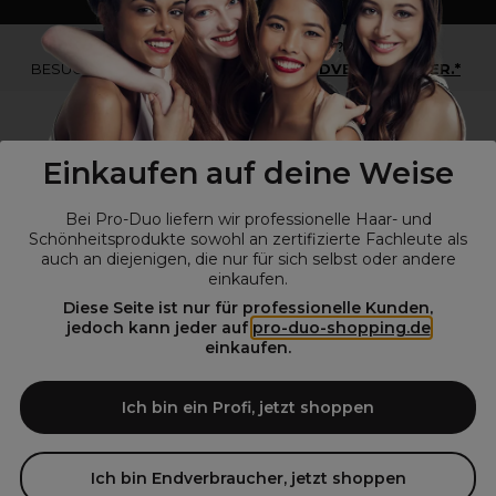
*Du bist kein Profikunde?
BESUCHE
UNSERE WEBSEITE FÜR ENDVERBRAUCHER.*
Einkaufen auf deine Weise
Bei Pro-Duo liefern wir professionelle Haar- und
Schönheitsprodukte sowohl an zertifizierte Fachleute als
auch an diejenigen, die nur für sich selbst oder andere
einkaufen.
Diese Seite ist nur für professionelle Kunden,
© Alle Rechte vorbehalten © Pro-Duo
2026
jedoch kann jeder auf
pro-duo-shopping.de
einkaufen.
Pro-Duo ist Ihr zuverlässiger Partner für hochwertige Produkte im
Friseur- und Kosmetikbereich. Unsere sorgfältig ausgewählten,
hochwertigen Produkte, von der Haarpflege über das Make-up bis hin
Ich bin ein Profi, jetzt shoppen
zu Spezialwerkzeugen, sind so konzipiert, dass sie die Erwartungen
von Friseursalons und Kosmetikstudios übertreffen. Verlassen Sie sich
auf Pro-Duo für erstklassige Qualität und zeitgemäße Lösungen.
Ich bin Endverbraucher, jetzt shoppen