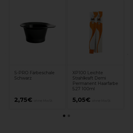
S
S-PRO Färbeschale
XP100 Leichte
Schwarz
Strahlkraft Demi
Permanent Haarfarbe
5.27 100ml
2,75€
5,05€
ohne MwSt.
ohne MwSt.