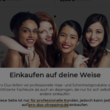
ohne MwSt.
ohne MwSt.
inyl) – PU-Beschichtung auf der Innenseite
eit
ür hygienische Pflegeaufgaben geeignet
Einkaufen auf deine Weise
ro-Duo liefern wir professionelle Haar- und Schönheitsprodukte 
rtifizierte Fachleute als auch an diejenigen, die nur für sich selbs
andere einkaufen.
iese Seite ist nur für professionelle Kunden, jedoch kann jed
auf
pro-duo-shopping.de
einkaufen.