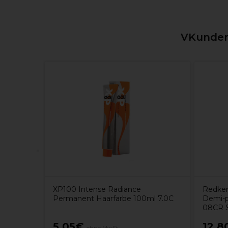
VKunden,
 Extra
XP100 Intense Radiance
Redken
Permanent Haarfarbe 100ml 7.0C
Demi-p
08CR S
5,05€
12,8