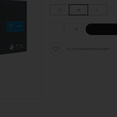
S
L
M
Zur Einkaufsliste hinzufügen