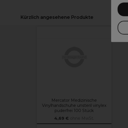
Kürzlich angesehene Produkte
Mercator Medizinische
Vinylhandschuhe unsteril vinylex
puderfrei 100 Stück
4,69 €
ohne MwSt.