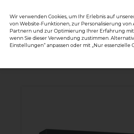
Mit d
Wir verwenden Cookies, um Ihr Erlebnis auf unsere
von Website-Funktionen, zur Personalisierung vo
Partnern und zur Optimierung Ihrer Erfahrung mit 
Marken
Deals
Haare
Elektrogeräte
Salonein
wenn Sie dieser Verwendung zustimmen. Alternativ 
Einstellungen“ anpassen oder mit „Nur essenzielle C
Lieferung und Lieferzeiten
– mehr erfahren