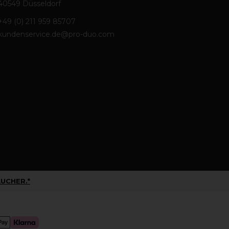
40549 Düsseldorf
+49 (0) 211 959 85707
kundenservice.de@pro-duo.com
UCHER.*