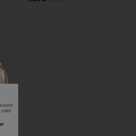
ohne MwSt.
sowohl
t oder
er