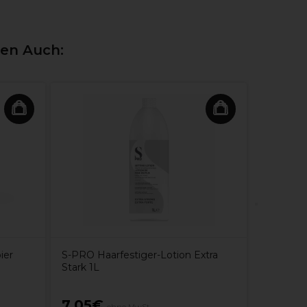
ten Auch:
ier
S-PRO Haarfestiger-Lotion Extra
XP100 In
Stark 1L
Permanen
7,05€
5,05€