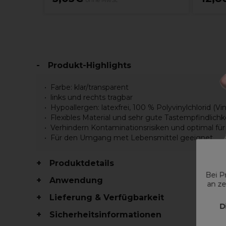
ohne MwSt.
Produkt-Highlights
Farbe: klar/transparent
links und rechts tragbar
Hypoallergen: latexfrei, 100 % Polyvinylchlorid (V
Flexibles Material und sehr gute Tastempfindlichk
Verhindern Kontaminationsrisiken und optimal f
Für den Umgang met Lebensmittel geeignet
Produktdetails
Bei P
Anwendung
an ze
Lieferung & Verfügbarkeit
D
Sicherheitsinformationen