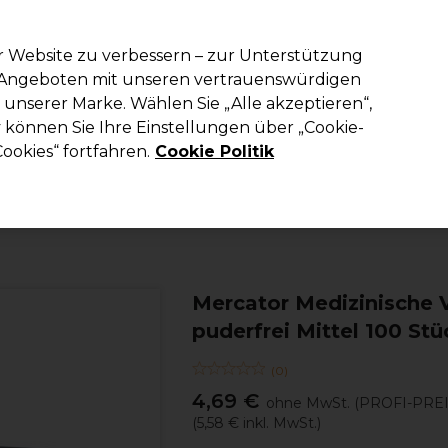
em Code PRO10 erhälst du 10% Rabatt auf deine erste Online Best
r Website zu verbessern – zur Unterstützung
n Angeboten mit unseren vertrauenswürdigen
Suchen
unserer Marke. Wählen Sie „Alle akzeptieren“,
richtung
Kosmetik
Herrenfriseur
Inspiration
Die Professional
können Sie Ihre Einstellungen über „Cookie-
ookies“ fortfahren.
Cookie Politik
Haare
Friseurausstattung
Handschuhe
Mercator Medizinische V
puderfrei Mittel 100 Stü
(
0
)
4,69 €
ohne MwSt.
(PROFI-PREI
(
5,58 €
inkl. MwSt.)