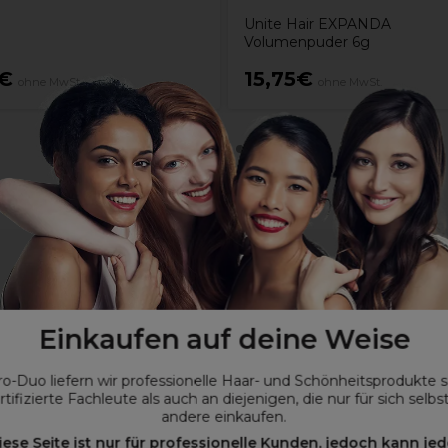
Unite Hair EXPANDA
Volumenpuder 6g
9€
15,75€
ohne MwSt.
ohne MwSt.
Einkaufen auf deine Weise
ro-Duo liefern wir professionelle Haar- und Schönheitsprodukte 
rtifizierte Fachleute als auch an diejenigen, die nur für sich selbs
andere einkaufen.
iese Seite ist nur für professionelle Kunden, jedoch kann jed