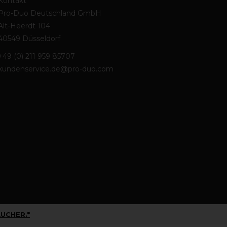
Kontakt
Pro-Duo Deutschland GmbH
Alt-Heerdt 104
40549 Düsseldorf
+49 (0) 211 959 85707
kundenservice.de@pro-duo.com
UCHER.*