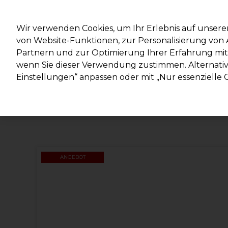
Mit d
Wir verwenden Cookies, um Ihr Erlebnis auf unsere
von Website-Funktionen, zur Personalisierung vo
Partnern und zur Optimierung Ihrer Erfahrung mit 
Marken
Deals
Haare
Elektrogeräte
Salonein
wenn Sie dieser Verwendung zustimmen. Alternativ 
Einstellungen“ anpassen oder mit „Nur essenzielle C
Lieferung und Lieferzeiten
– mehr erfahren
ANGEBOT