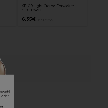
XP100 Light Creme-Entwickler
3.6%-12Vol 1L
6,35€
199,9
ohne MwSt.
sowohl
t oder
er