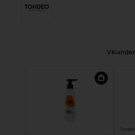
VKunden,
a Color
l 7/53
Tondeo