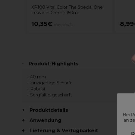
XP100 Vital Color The Special One
Leave-in Creme 150ml
10,35€
8,9
ohne MwSt.
Produkt-Highlights
40 mm
Einzigartige Schärfe
Robust
Sorgfältig geschärft
Produktdetails
Bei P
Anwendung
an ze
Lieferung & Verfügbarkeit
D