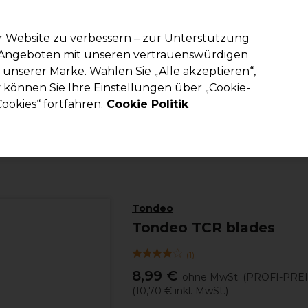
em Code PRO10 erhälst du 10% Rabatt auf deine erste Online Best
r Website zu verbessern – zur Unterstützung
n Angeboten mit unseren vertrauenswürdigen
Suchen
unserer Marke. Wählen Sie „Alle akzeptieren“,
richtung
Kosmetik
Herrenfriseur
Inspiration
Die Professional
können Sie Ihre Einstellungen über „Cookie-
ookies“ fortfahren.
Cookie Politik
Haare
Friseurscheren
Rasierer
Tondeo
Tondeo TCR blades
(
1
)
8,99 €
ohne MwSt.
(PROFI-PREI
(
10,70 €
inkl. MwSt.)