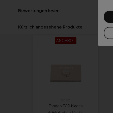
Bewertungen lesen
Kürzlich angesehene Produkte
ANGEBOT
Tondeo
Tondeo TCR blades
8,99 €
ohne MwSt.