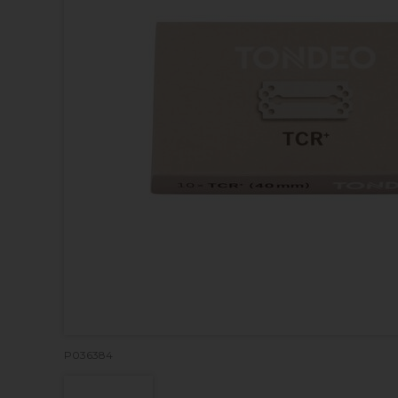
P036384