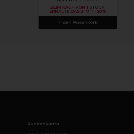
BEIM KAUF VON 1 STÜCK,
ERHALTE DAS 2. MIT -50%
In den Warenkorb
Kundenkonto