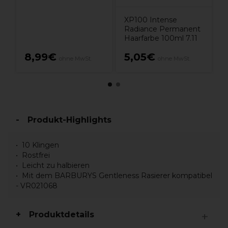
XP100 Intense
Radiance Permanent
Haarfarbe 100ml 7.11
8,99€
5,05€
ohne MwSt.
ohne MwSt.
Produkt-Highlights
10 Klingen
Rostfrei
Leicht zu halbieren
Mit dem BARBURYS Gentleness Rasierer kompatibel
- VR021068
Produktdetails