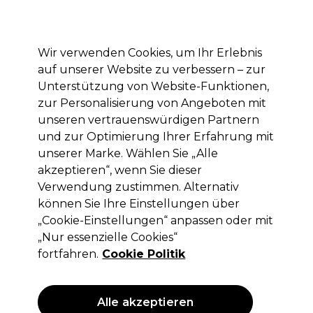
Mit dem Code PRO10 erhälst du 10% Rabatt auf deine erste Online Bestellung
Anmelden
Wir verwenden Cookies, um Ihr Erlebnis
auf unserer Website zu verbessern – zur
Marken
Deals
Haare
Elektrogeräte
Saloneinrichtung
Unterstützung von Website-Funktionen,
zur Personalisierung von Angeboten mit
Lieferung und Lieferzeiten
– mehr erfahren
unseren vertrauenswürdigen Partnern
und zur Optimierung Ihrer Erfahrung mit
unserer Marke. Wählen Sie „Alle
Ultron
akzeptieren“, wenn Sie dieser
Ultron Klingen 10 St.
Verwendung zustimmen. Alternativ
können Sie Ihre Einstellungen über
(
0
)
„Cookie-Einstellungen“ anpassen oder mit
2,24 €
ohne MwSt.
(PROFI-PREIS)
„Nur essenzielle Cookies“
(
2,67 €
inkl. MwSt.)
fortfahren.
Cookie Politik
Alle akzeptieren