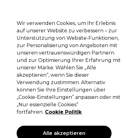
Mit dem Code PRO10 erhälst du 10% Rabatt auf deine erste Online Bestellung
Anmelden
Wir verwenden Cookies, um Ihr Erlebnis
auf unserer Website zu verbessern – zur
Marken
Deals
Haare
Elektrogeräte
Saloneinrichtung
Unterstützung von Website-Funktionen,
zur Personalisierung von Angeboten mit
Lieferung und Lieferzeiten
– mehr erfahren
unseren vertrauenswürdigen Partnern
und zur Optimierung Ihrer Erfahrung mit
unserer Marke. Wählen Sie „Alle
Jaguar
akzeptieren“, wenn Sie dieser
Jaguar Haarschere Off Heron 6.0"
Verwendung zustimmen. Alternativ
können Sie Ihre Einstellungen über
(
0
)
„Cookie-Einstellungen“ anpassen oder mit
260,10 €
ohne MwSt.
(PROFI-PREIS)
„Nur essenzielle Cookies“
(
309,52 €
inkl. MwSt.)
fortfahren.
Cookie Politik
Alle akzeptieren