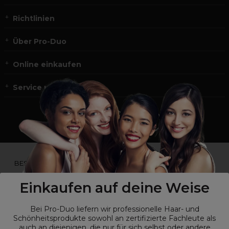
Richtlinien
Über Pro-Duo
Online einkaufen
Service und Kontakt
*Du bist kein Profikunde?
BESUCHE
UNSERE WEBSEITE FÜR ENDVERBRAUCHER.*
Einkaufen auf deine Weise
Bei Pro-Duo liefern wir professionelle Haar- und
Schönheitsprodukte sowohl an zertifizierte Fachleute als
auch an diejenigen, die nur für sich selbst oder andere