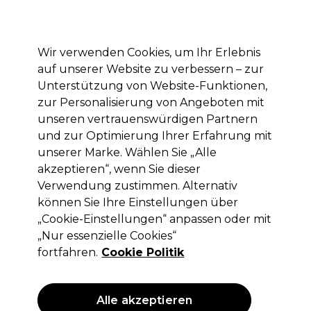
Mit dem Code PRO10 erhälst du 10% Rabatt auf deine erste Online Bestellung
Anmelden
Wir verwenden Cookies, um Ihr Erlebnis
auf unserer Website zu verbessern – zur
Marken
Deals
Haare
Elektrogeräte
Saloneinrichtung
Unterstützung von Website-Funktionen,
zur Personalisierung von Angeboten mit
Lieferung und Lieferzeiten
– mehr erfahren
unseren vertrauenswürdigen Partnern
und zur Optimierung Ihrer Erfahrung mit
unserer Marke. Wählen Sie „Alle
Jaguar
akzeptieren“, wenn Sie dieser
Jaguar Schere Offset Pastell Plus
Verwendung zustimmen. Alternativ
Matcha 5.75 Left
können Sie Ihre Einstellungen über
„Cookie-Einstellungen“ anpassen oder mit
(
0
)
„Nur essenzielle Cookies“
99,90 €
ohne MwSt.
(PROFI-PREIS)
fortfahren.
Cookie Politik
(
118,88 €
inkl. MwSt.)
ANGEBOT
Alle akzeptieren