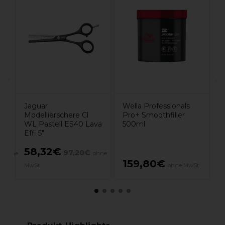
E
C
N
Jaguar
Wella Professionals
Modellierschere Cl
Pro+ Smoothfiller
WL Pastell ES40 Lava
500ml
Effi 5"
58,32€
€
97,20€
ohne
ohne
159,80€
MwSt.
ohne MwSt.