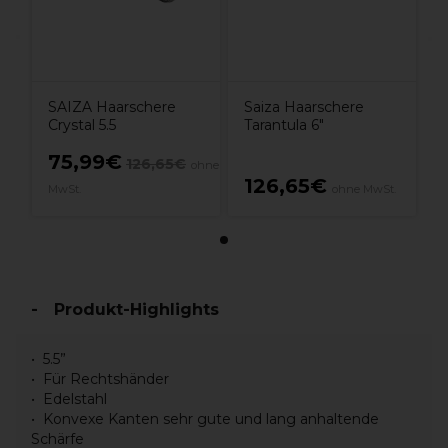
SAIZA Haarschere
Saiza Haarschere
Crystal 5.5
Tarantula 6"
75,99€
126,65€
ohne
126,65€
MwSt.
ohne MwSt.
Produkt-Highlights
5.5”
Für Rechtshänder
Edelstahl
Konvexe Kanten sehr gute und lang anhaltende
Schärfe