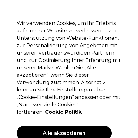
Mit dem Code PRO10 erhälst du 10% Rabatt auf deine erste Online Bestellung
Anmelden
Wir verwenden Cookies, um Ihr Erlebnis
auf unserer Website zu verbessern – zur
Marken
Deals
Haare
Elektrogeräte
Saloneinrichtung
Unterstützung von Website-Funktionen,
zur Personalisierung von Angeboten mit
Lieferung und Lieferzeiten
– mehr erfahren
unseren vertrauenswürdigen Partnern
und zur Optimierung Ihrer Erfahrung mit
unserer Marke. Wählen Sie „Alle
Saiza
akzeptieren“, wenn Sie dieser
Saïza Haarschere Classic Viper 5.5"
Verwendung zustimmen. Alternativ
können Sie Ihre Einstellungen über
(
2
)
„Cookie-Einstellungen“ anpassen oder mit
98,55 €
ohne MwSt.
(PROFI-PREIS)
„Nur essenzielle Cookies“
(
117,27 €
inkl. MwSt.)
fortfahren.
Cookie Politik
Alle akzeptieren