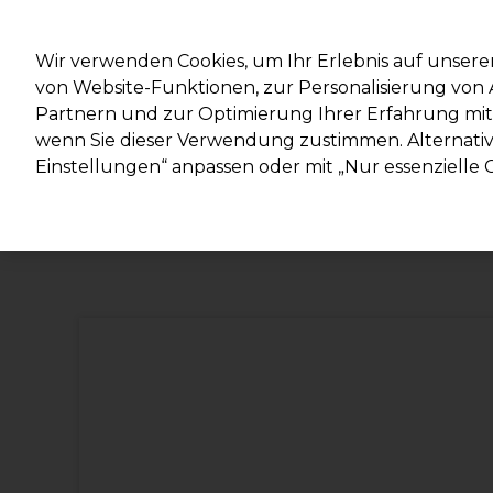
Mit d
Wir verwenden Cookies, um Ihr Erlebnis auf unsere
von Website-Funktionen, zur Personalisierung vo
Partnern und zur Optimierung Ihrer Erfahrung mit 
Marken
Deals
Haare
Elektrogeräte
Salonein
wenn Sie dieser Verwendung zustimmen. Alternativ 
Einstellungen“ anpassen oder mit „Nur essenzielle C
Lieferung und Lieferzeiten
– mehr erfahren