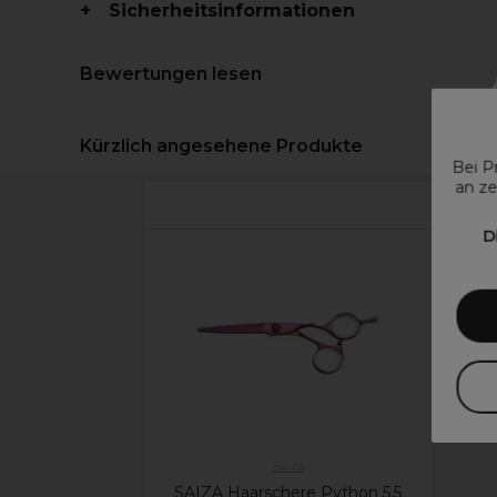
Sicherheitsinformationen
Bewertungen lesen
Kürzlich angesehene Produkte
Bei P
an ze
D
Saiza
SAIZA Haarschere Python 5.5