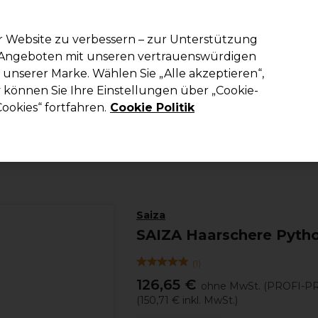
em Code PRO10 erhälst du 10% Rabatt auf deine erste Online Best
r Website zu verbessern – zur Unterstützung
n Angeboten mit unseren vertrauenswürdigen
Suchen
unserer Marke. Wählen Sie „Alle akzeptieren“,
richtung
Kosmetik
Herrenfriseur
Inspiration
Die Professional
können Sie Ihre Einstellungen über „Cookie-
ookies“ fortfahren.
Cookie Politik
Haare
Friseurscheren
Schere
Saiza
SAIZA Haarschere Pytho
(
1
)
126,65 €
ohne MwSt.
(PROFI-PR
(
150,71 €
inkl. MwSt.)