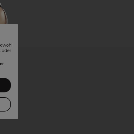
sowohl
t oder
er