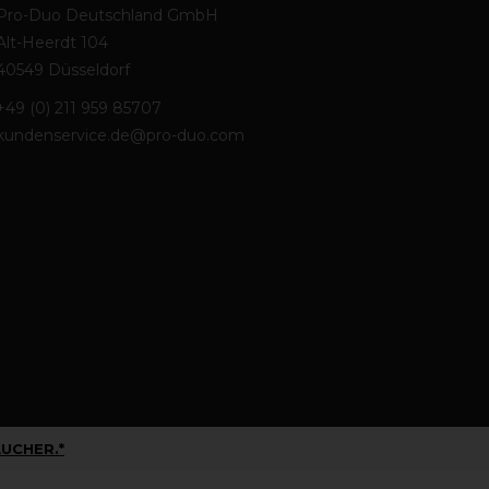
Pro-Duo Deutschland GmbH
Alt-Heerdt 104
40549 Düsseldorf
+49 (0) 211 959 85707
kundenservice.de@pro-duo.com
UCHER.*