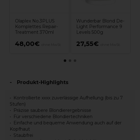
Olaplex No.3PLUS
Wunderbar Blond De-
Komplettes Repair-
Light Performance 9
Treatment 370ml
Levels 500g
48,00€
27,55€
ohne MwSt.
ohne MwSt.
Produkt-Highlights
Kontrollierte xxxx zuverlässige Aufhellung (bis zu 7
Stufen)
Präzise saubere Blondierergebnisse
Für verschiedene Blondiertechniken
Einfache und bequeme Anwendung auch auf der
Kopfhaut
Staubfrei