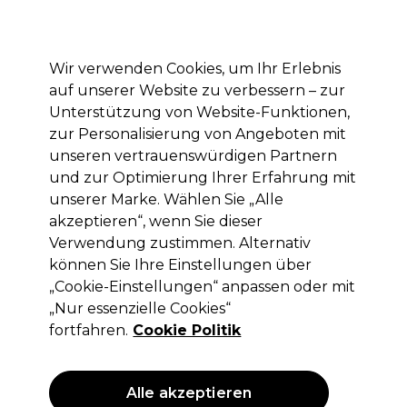
Mit dem Code PRO10 erhälst du 10% Rabatt auf deine erste Online Bestellung
Anmelden
Wir verwenden Cookies, um Ihr Erlebnis
auf unserer Website zu verbessern – zur
Marken
Deals
Haare
Elektrogeräte
Saloneinrichtung
Unterstützung von Website-Funktionen,
zur Personalisierung von Angeboten mit
Lieferung und Lieferzeiten
– mehr erfahren
unseren vertrauenswürdigen Partnern
und zur Optimierung Ihrer Erfahrung mit
unserer Marke. Wählen Sie „Alle
Wunderbar
akzeptieren“, wenn Sie dieser
Wunderbar Blond De-Light
Verwendung zustimmen. Alternativ
Blondierpulver Präzision 7 Stufen 500g
können Sie Ihre Einstellungen über
„Cookie-Einstellungen“ anpassen oder mit
(
0
)
„Nur essenzielle Cookies“
25,05 €
ohne MwSt.
(PROFI-PREIS)
fortfahren.
Cookie Politik
(
29,81 €
inkl. MwSt.)
| 5.01 € pro 100g
Alle akzeptieren