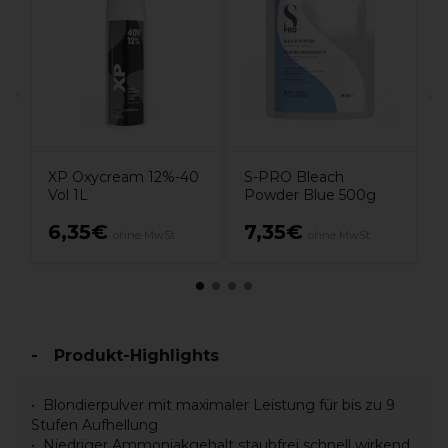
e
M
5
XP Oxycream 12%-40
S-PRO Bleach
Vol 1L
Powder Blue 500g
e
6,35€
7,35€
ohne MwSt.
ohne MwSt.
Produkt-Highlights
Blondierpulver mit maximaler Leistung für bis zu 9
Stufen Aufhellung
Niedriger Ammoniakgehalt staubfrei schnell wirkend