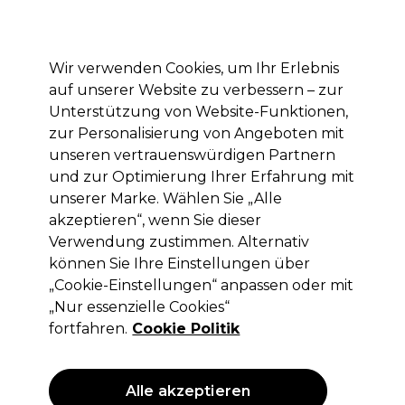
Mit dem Code PRO10 erhälst du 10% Rabatt auf deine erste Online Bestellung
Anmelden
Wir verwenden Cookies, um Ihr Erlebnis
auf unserer Website zu verbessern – zur
Marken
Deals
Haare
Elektrogeräte
Saloneinrichtung
Unterstützung von Website-Funktionen,
zur Personalisierung von Angeboten mit
Lieferung und Lieferzeiten
– mehr erfahren
unseren vertrauenswürdigen Partnern
und zur Optimierung Ihrer Erfahrung mit
unserer Marke. Wählen Sie „Alle
XP
akzeptieren“, wenn Sie dieser
XP High Lift Blondierpulver +9 Level
Verwendung zustimmen. Alternativ
500g
können Sie Ihre Einstellungen über
„Cookie-Einstellungen“ anpassen oder mit
(
3
)
„Nur essenzielle Cookies“
17,15 €
ohne MwSt.
(PROFI-PREIS)
fortfahren.
Cookie Politik
(
20,41 €
inkl. MwSt.)
| 3.43 € pro 100g
ANGEBOT
Alle akzeptieren