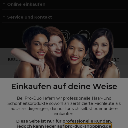
Online einkaufen
Service und Kontakt
*Du bist kein Profikunde?
BESUCHE
UNSERE WEBSEITE FÜR ENDVERBRAUCHER.*
Einkaufen auf deine Weise
Bei Pro-Duo liefern wir professionelle Haar- und
Schönheitsprodukte sowohl an zertifizierte Fachleute als
auch an diejenigen, die nur für sich selbst oder andere
einkaufen.
Diese Seite ist nur für professionelle Kunden,
© Alle Rechte vorbehalten © Pro-Duo
2026
jedoch kann jeder auf
pro-duo-shopping.de