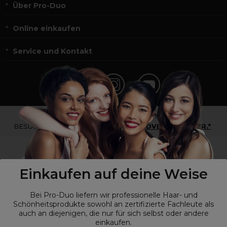
Über Pro-Duo
Online einkaufen
Service und Kontakt
*Du bist kein Profikunde?
BESUCHE
UNSERE WEBSEITE FÜR ENDVERBRAUCHER.*
Einkaufen auf deine Weise
Bei Pro-Duo liefern wir professionelle Haar- und
Schönheitsprodukte sowohl an zertifizierte Fachleute als
auch an diejenigen, die nur für sich selbst oder andere
einkaufen.