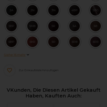
2A
2N
3N
4BP
5BG
5BP
5MB
5R
6A
6B
6BP
6KR
6R
6RB
6RR
Siehe 16 mehr
Zur Einkaufsliste hinzufügen
VKunden, Die Diesen Artikel Gekauft
Haben, Kauften Auch: