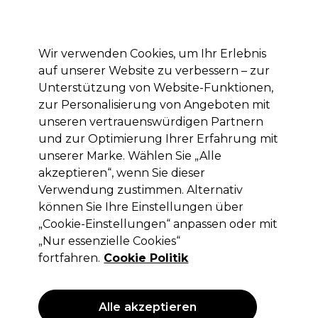
Mit dem Code PRO10 erhälst du 10% Rabatt auf deine erste Online Bestellung
Anmelden
Wir verwenden Cookies, um Ihr Erlebnis
auf unserer Website zu verbessern – zur
Marken
Deals
Haare
Elektrogeräte
Saloneinrichtung
Unterstützung von Website-Funktionen,
zur Personalisierung von Angeboten mit
Lieferung und Lieferzeiten
– mehr erfahren
unseren vertrauenswürdigen Partnern
und zur Optimierung Ihrer Erfahrung mit
unserer Marke. Wählen Sie „Alle
Goldwell
akzeptieren“, wenn Sie dieser
Goldwell Colorance 9GB 60ml
Verwendung zustimmen. Alternativ
können Sie Ihre Einstellungen über
(
0
)
„Cookie-Einstellungen“ anpassen oder mit
12,00 €
ohne MwSt.
(PROFI-PREIS)
„Nur essenzielle Cookies“
(
14,28 €
inkl. MwSt.)
| 20.00 € pro 100ml
fortfahren.
Cookie Politik
ANGEBOT
Alle akzeptieren