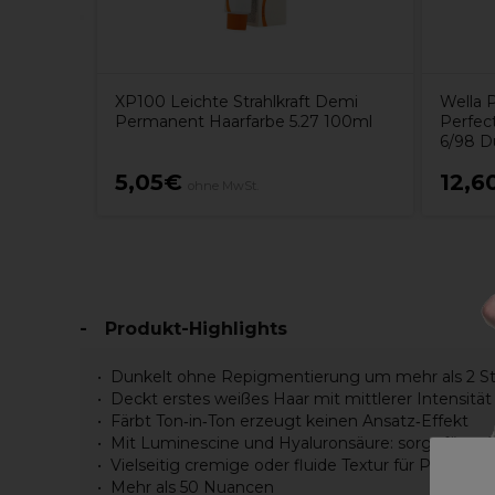
XP100 Leichte Strahlkraft Demi
Wella P
Permanent Haarfarbe 5.27 100ml
Perfec
6/98 D
5,05€
12,6
ohne MwSt.
Produkt-Highlights
Dunkelt ohne Repigmentierung um mehr als 2 St
Deckt erstes weißes Haar mit mittlerer Intensität
Färbt Ton‑in‑Ton erzeugt keinen Ansatz‑Effekt
Mit Luminescine und Hyaluronsäure: sorgt für sof
Vielseitig cremige oder fluide Textur für Präzi
Mehr als 50 Nuancen