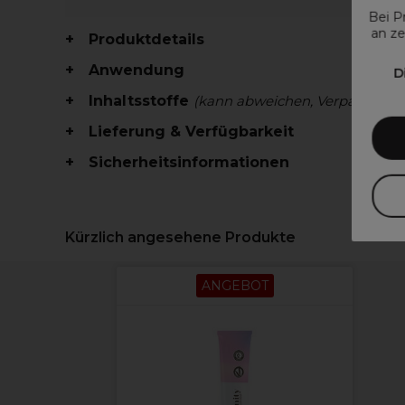
Bei P
an ze
Produktdetails
Anwendung
D
Inhaltsstoffe
(kann abweichen, Verpackung 
Lieferung & Verfügbarkeit
Sicherheitsinformationen
Kürzlich angesehene Produkte
ANGEBOT