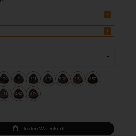
0ml
4.74
5
5.11
5.13
5.30
5.31
5.57
6.31
6.62
6.74
In den Warenkorb