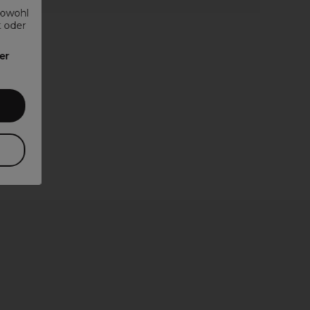
sowohl
t oder
er