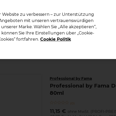
em Code PRO10 erhälst du 10% Rabatt auf deine erste Online Best
r Website zu verbessern – zur Unterstützung
n Angeboten mit unseren vertrauenswürdigen
Suchen
unserer Marke. Wählen Sie „Alle akzeptieren“,
richtung
Kosmetik
Herrenfriseur
Inspiration
Die Professional
können Sie Ihre Einstellungen über „Cookie-
ookies“ fortfahren.
Cookie Politik
Haare
Haarfarbe
Demi und Semi-permanente Haarfarbe
Professional by Fama
Professional by Fama D
80ml
(
0
)
11,15 €
ohne MwSt.
(PROFI-PREI