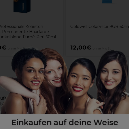
rofessionals Koleston
Goldwell Colorance 9GB 60m
t Permanente Haarfarbe
unkelblond Fumé-Perl 60ml
0€
12,00€
ohne MwSt.
ohne MwSt.
ufen ab
 bis zu 70–80 % ab
ortigen Glanz und verdichtet die Haarfaser
Einkaufen auf deine Weise
sionsservices am Platz oder schnelle Anwendungen am Waschbeck