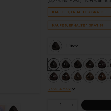
(
13,27 €
inkl. MwSt.)
| 13.94 € pro 10
KAUFE 10, ERHALTE 3 GRATIS!
KAUFE 5, ERHALTE 1 GRATIS!
1 Black
1
1.9
3
4
4.22
5.66
5.74
6
6.13
6.14
Siehe 34 mehr