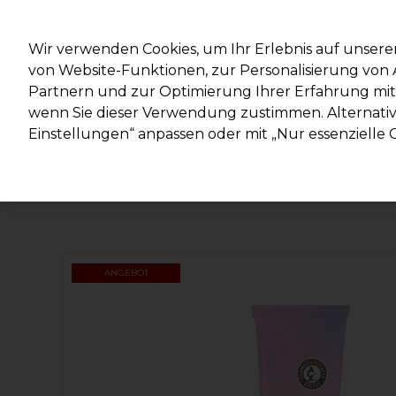
Mit d
Wir verwenden Cookies, um Ihr Erlebnis auf unsere
von Website-Funktionen, zur Personalisierung vo
Partnern und zur Optimierung Ihrer Erfahrung mit 
Marken
Deals
Haare
Elektrogeräte
Salonein
wenn Sie dieser Verwendung zustimmen. Alternativ 
Einstellungen“ anpassen oder mit „Nur essenzielle C
Lieferung und Lieferzeiten
– mehr erfahren
ANGEBOT