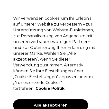
Mit dem Code PRO10 erhälst du 10% Rabatt auf deine erste Online Bestellung
Anmelden
Wir verwenden Cookies, um Ihr Erlebnis
auf unserer Website zu verbessern – zur
Marken
Deals
Haare
Elektrogeräte
Saloneinrichtung
Unterstützung von Website-Funktionen,
zur Personalisierung von Angeboten mit
Lieferung und Lieferzeiten
– mehr erfahren
unseren vertrauenswürdigen Partnern
und zur Optimierung Ihrer Erfahrung mit
unserer Marke. Wählen Sie „Alle
Revlon
akzeptieren“, wenn Sie dieser
Revlonissimo Oxycream- Entwickler
Verwendung zustimmen. Alternativ
3%-10 Vol 900ml
können Sie Ihre Einstellungen über
„Cookie-Einstellungen“ anpassen oder mit
(
2
)
„Nur essenzielle Cookies“
17,00 €
ohne MwSt.
(PROFI-PREIS)
fortfahren.
Cookie Politik
(
20,23 €
inkl. MwSt.)
Alle akzeptieren