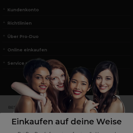
Kundenkonto
Richtlinien
Über Pro-Duo
Online einkaufen
Service und Kontakt
*Du bist kein Profikunde?
BESUCHE
UNSERE WEBSEITE FÜR ENDVERBRAUCHER.*
Einkaufen auf deine Weise