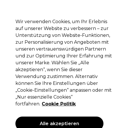
Mit dem Code PRO10 erhälst du 10% Rabatt auf deine erste Online Bestellung
Anmelden
Wir verwenden Cookies, um Ihr Erlebnis
auf unserer Website zu verbessern – zur
Marken
Deals
Haare
Elektrogeräte
Saloneinrichtung
Unterstützung von Website-Funktionen,
zur Personalisierung von Angeboten mit
Lieferung und Lieferzeiten
– mehr erfahren
unseren vertrauenswürdigen Partnern
und zur Optimierung Ihrer Erfahrung mit
unserer Marke. Wählen Sie „Alle
Wella Professionals
akzeptieren“, wenn Sie dieser
Wella Professionals Shinefinity
Verwendung zustimmen. Alternativ
Activator 2% Bottle
können Sie Ihre Einstellungen über
„Cookie-Einstellungen“ anpassen oder mit
(
0
)
„Nur essenzielle Cookies“
2,65 €
ohne MwSt.
(PROFI-PREIS)
fortfahren.
Cookie Politik
(
3,15 €
inkl. MwSt.)
| 4.42 € pro 100ml
Alle akzeptieren