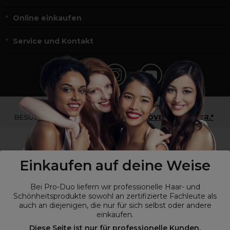
Online einkaufen
Service und Kontakt
*Du bist kein Profikunde?
BESUCHE
UNSERE WEBSEITE FÜR ENDVERBRAUCHER.*
Einkaufen auf deine Weise
Bei Pro-Duo liefern wir professionelle Haar- und
Schönheitsprodukte sowohl an zertifizierte Fachleute als
auch an diejenigen, die nur für sich selbst oder andere
einkaufen.
Diese Seite ist nur für professionelle Kunden,