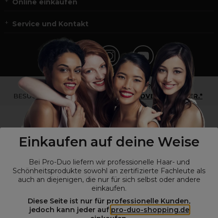
Online einkaufen
Service und Kontakt
*Du bist kein Profikunde?
BESUCHE
UNSERE WEBSEITE FÜR ENDVERBRAUCHER.*
Einkaufen auf deine Weise
Bei Pro-Duo liefern wir professionelle Haar- und
Schönheitsprodukte sowohl an zertifizierte Fachleute als
auch an diejenigen, die nur für sich selbst oder andere
einkaufen.
Diese Seite ist nur für professionelle Kunden,
© Alle Rechte vorbehalten © Pro-Duo
2026
jedoch kann jeder auf
pro-duo-shopping.de