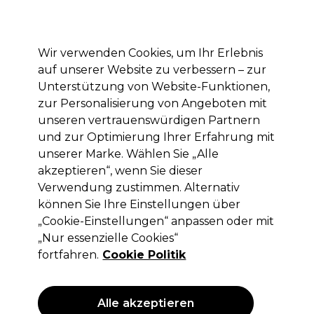
Mit dem Code PRO10 erhälst du 10% Rabatt auf deine erste Online Bestellung
Anmelden
Wir verwenden Cookies, um Ihr Erlebnis
auf unserer Website zu verbessern – zur
Marken
Deals
Haare
Elektrogeräte
Saloneinrichtung
Unterstützung von Website-Funktionen,
zur Personalisierung von Angeboten mit
Lieferung und Lieferzeiten
– mehr erfahren
unseren vertrauenswürdigen Partnern
und zur Optimierung Ihrer Erfahrung mit
unserer Marke. Wählen Sie „Alle
Wunderbar
akzeptieren“, wenn Sie dieser
Wunderbar Gloss'n Tone Demi-
Verwendung zustimmen. Alternativ
Permanente Farbtabelle - 33 Farbtöne
können Sie Ihre Einstellungen über
„Cookie-Einstellungen“ anpassen oder mit
(
0
)
„Nur essenzielle Cookies“
9,45 €
ohne MwSt.
(PROFI-PREIS)
fortfahren.
Cookie Politik
(
11,25 €
inkl. MwSt.)
Alle akzeptieren