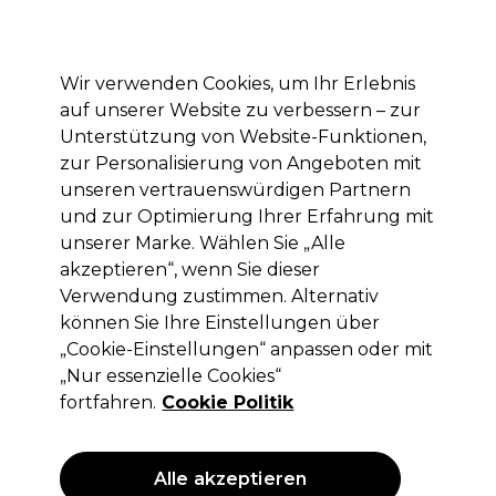
Mit dem Code PRO10 erhälst du 10% Rabatt auf deine erste Online Bestellung
Anmelden
Wir verwenden Cookies, um Ihr Erlebnis
auf unserer Website zu verbessern – zur
Marken
Deals
Haare
Elektrogeräte
Saloneinrichtung
Unterstützung von Website-Funktionen,
zur Personalisierung von Angeboten mit
Lieferung und Lieferzeiten
– mehr erfahren
unseren vertrauenswürdigen Partnern
und zur Optimierung Ihrer Erfahrung mit
unserer Marke. Wählen Sie „Alle
S-PRO
akzeptieren“, wenn Sie dieser
S-PRO Hair Aid Conditioner 1L
Verwendung zustimmen. Alternativ
können Sie Ihre Einstellungen über
(
0
)
„Cookie-Einstellungen“ anpassen oder mit
12,45 €
ohne MwSt.
(PROFI-PREIS)
„Nur essenzielle Cookies“
(
14,82 €
inkl. MwSt.)
| 1.25 € pro 100ml
fortfahren.
Cookie Politik
ANGEBOT
Alle akzeptieren