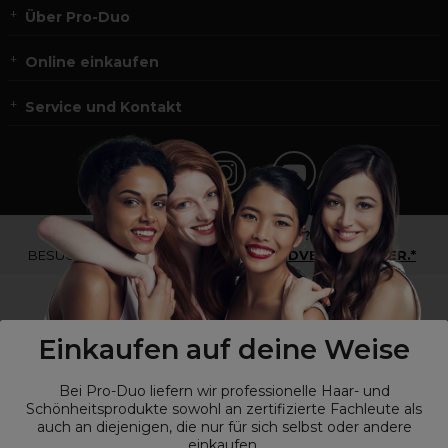
Über Pro-Duo
Online einkaufen
Service und Kontakt
*Du bist kein Profikunde?
BESUCHE
UNSERE WEBSEITE FÜR ENDVERBRAUCHER.*
Einkaufen auf deine Weise
Bei Pro-Duo liefern wir professionelle Haar- und
Schönheitsprodukte sowohl an zertifizierte Fachleute als
auch an diejenigen, die nur für sich selbst oder andere
einkaufen.