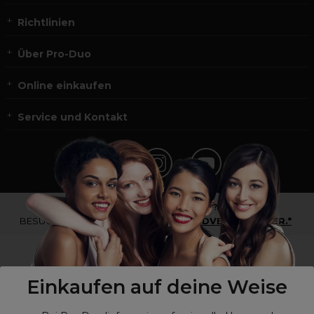
Richtlinien
Über Pro-Duo
Online einkaufen
Service und Kontakt
*Du bist kein Profikunde?
BESUCHE
UNSERE WEBSEITE FÜR ENDVERBRAUCHER.*
Einkaufen auf deine Weise