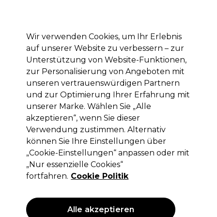
Mit dem Code PRO10 erhälst du 10% Rabatt auf deine erste Online Bestellung
Anmelden
Wir verwenden Cookies, um Ihr Erlebnis
auf unserer Website zu verbessern – zur
Marken
Deals
Haare
Elektrogeräte
Saloneinrichtung
Unterstützung von Website-Funktionen,
zur Personalisierung von Angeboten mit
Lieferung und Lieferzeiten
– mehr erfahren
unseren vertrauenswürdigen Partnern
und zur Optimierung Ihrer Erfahrung mit
unserer Marke. Wählen Sie „Alle
Schwarzkopf Professional
akzeptieren“, wenn Sie dieser
Schwarzkopf Professional Blond Me
Verwendung zustimmen. Alternativ
Bond Repair Silber-Conditioner 250ml
können Sie Ihre Einstellungen über
„Cookie-Einstellungen“ anpassen oder mit
(
0
)
„Nur essenzielle Cookies“
19,39 €
ohne MwSt.
(PROFI-PREIS)
fortfahren.
Cookie Politik
(
23,07 €
inkl. MwSt.)
| 7.76 € pro 100ml
ANGEBOT
Alle akzeptieren