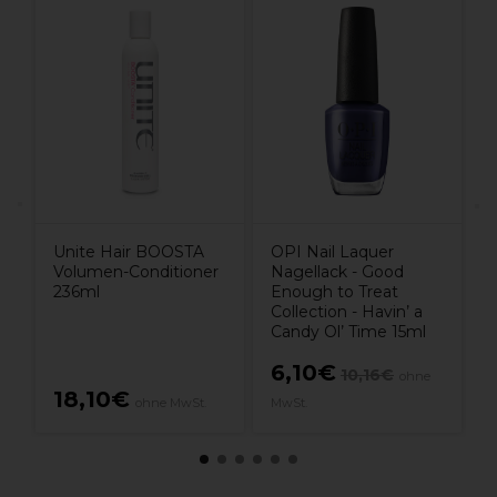
W
e
P
Unite Hair BOOSTA
OPI Nail Laquer
Volumen-Conditioner
Nagellack - Good
236ml
Enough to Treat
Collection - Havin’ a
Candy Ol’ Time 15ml
6,10€
10,16€
ohne
18,10€
ohne MwSt.
MwSt.