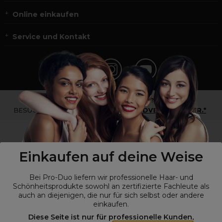
Online einkaufen
Service und Kontakt
*Du bist kein Profikunde?
BESUCHE
UNSERE WEBSEITE FÜR ENDVERBRAUCHER.*
Einkaufen auf deine Weise
Bei Pro-Duo liefern wir professionelle Haar- und
Schönheitsprodukte sowohl an zertifizierte Fachleute als
auch an diejenigen, die nur für sich selbst oder andere
einkaufen.
Diese Seite ist nur für professionelle Kunden,
© Alle Rechte vorbehalten © Pro-Duo
2026