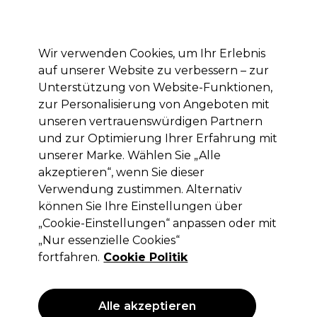
Mit dem Code PRO10 erhälst du 10% Rabatt auf deine erste Online Bestellung
Anmelden
Wir verwenden Cookies, um Ihr Erlebnis
auf unserer Website zu verbessern – zur
Marken
Deals
Haare
Elektrogeräte
Saloneinrichtung
Unterstützung von Website-Funktionen,
zur Personalisierung von Angeboten mit
Lieferung und Lieferzeiten
– mehr erfahren
unseren vertrauenswürdigen Partnern
und zur Optimierung Ihrer Erfahrung mit
unserer Marke. Wählen Sie „Alle
Goddess Maintenance Company
akzeptieren“, wenn Sie dieser
Goddess Maintenance Company
Verwendung zustimmen. Alternativ
Biotech Blowout™ Leave-in Repair-
können Sie Ihre Einstellungen über
Haarmaske 50ml
„Cookie-Einstellungen“ anpassen oder mit
„Nur essenzielle Cookies“
(
0
)
fortfahren.
Cookie Politik
22,00 €
ohne MwSt.
(PROFI-PREIS)
(
26,18 €
inkl. MwSt.)
| 44.00 € pro 100ml
Alle akzeptieren