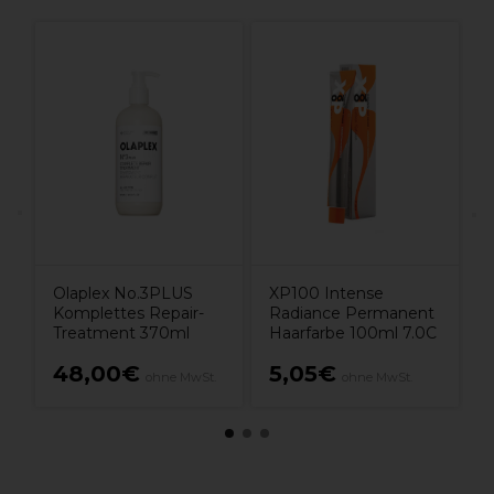
X
S
5
Olaplex No.3PLUS
XP100 Intense
Komplettes Repair-
Radiance Permanent
Treatment 370ml
Haarfarbe 100ml 7.0C
48,00€
5,05€
ohne MwSt.
ohne MwSt.