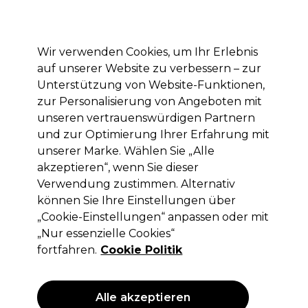
Mit dem Code PRO10 erhälst du 10% Rabatt auf deine erste Online Bestellung
Anmelden
Wir verwenden Cookies, um Ihr Erlebnis
auf unserer Website zu verbessern – zur
Marken
Deals
Haare
Elektrogeräte
Saloneinrichtung
Unterstützung von Website-Funktionen,
zur Personalisierung von Angeboten mit
Lieferung und Lieferzeiten
– mehr erfahren
unseren vertrauenswürdigen Partnern
und zur Optimierung Ihrer Erfahrung mit
unserer Marke. Wählen Sie „Alle
K18
akzeptieren“, wenn Sie dieser
K18 Leave-in Molecular Repair Hair
Verwendung zustimmen. Alternativ
Mask
können Sie Ihre Einstellungen über
„Cookie-Einstellungen“ anpassen oder mit
(
0
)
„Nur essenzielle Cookies“
Derzeit nicht verfügbar
ohne MwSt.
(PROFI-
fortfahren.
Cookie Politik
PREIS)
Alle akzeptieren