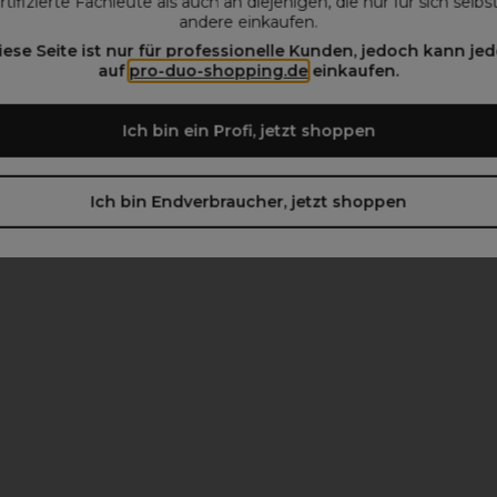
rtifizierte Fachleute als auch an diejenigen, die nur für sich selbs
andere einkaufen.
iese Seite ist nur für professionelle Kunden, jedoch kann jed
auf
pro-duo-shopping.de
einkaufen.
beachten)
Ich bin ein Profi, jetzt shoppen
Ich bin Endverbraucher, jetzt shoppen