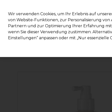
Mit d
Wir verwenden Cookies, um Ihr Erlebnis auf unsere
von Website-Funktionen, zur Personalisierung vo
Partnern und zur Optimierung Ihrer Erfahrung mit 
Marken
Deals
Haare
Elektrogeräte
Salonein
wenn Sie dieser Verwendung zustimmen. Alternativ 
Einstellungen“ anpassen oder mit „Nur essenzielle C
Lieferung und Lieferzeiten
– mehr erfahren