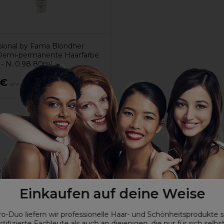
sional by Fama Blondher
Demi-permanente Haarfarbe
- N. 0.98 80ml
5€
ohne MwSt.
ation aufgetragen wird
wendet werden
Einkaufen auf deine Weise
ro-Duo liefern wir professionelle Haar- und Schönheitsprodukte 
rtifizierte Fachleute als auch an diejenigen, die nur für sich selbs