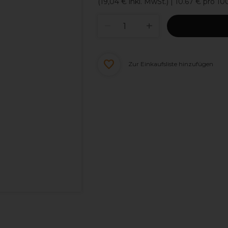
(
19,04 €
inkl. MwSt.)
| 10.67 € pro 1
Zur Einkaufsliste hinzufügen