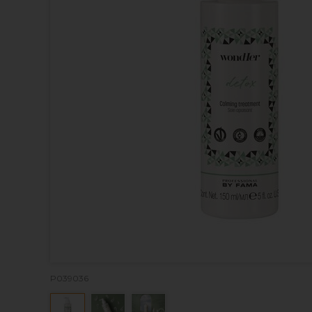
P039036