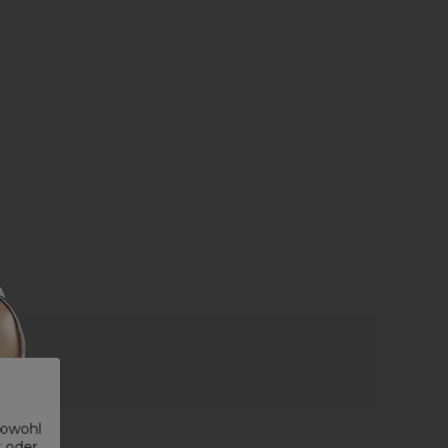
sowohl
t oder