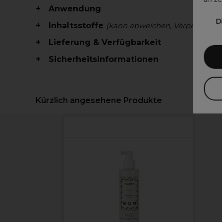
Anwendung
D
Inhaltsstoffe
(kann abweichen, Verpackung 
Lieferung & Verfügbarkeit
Sicherheitsinformationen
Kürzlich angesehene Produkte