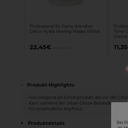
Professional By Fama Wondher
Profes
Detox Hydra Peeling Maske 500ml
Toner 
Creme 
22,45€
11,3
ohne MwSt.
Produkt-Highlights
Hervorragend als Schutzprodukt das vor der Color
Kann während der Urban-Detox-Behandlung ver
Für empfindliche Kopfhaut
Bei P
Produktdetails
an ze