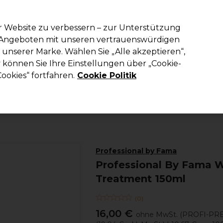
em Code PRO10 erhälst du 10% Rabatt auf deine erste Online Best
r Website zu verbessern – zur Unterstützung
n Angeboten mit unseren vertrauenswürdigen
Suchen
unserer Marke. Wählen Sie „Alle akzeptieren“,
richtung
Kosmetik
Herrenfriseur
Inspiration
Die Professional
können Sie Ihre Einstellungen über „Cookie-
ookies“ fortfahren.
Cookie Politik
Haare
Haarpflege
Masken und Kits
Professional by Fama
Professional By Fama 
Treatment 150ml
(
0
)
16,00 €
ohne MwSt.
(PROFI-PRE